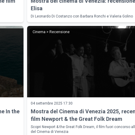
e film
Mostra del cinema di Venezia: recensione
Elisa
Di Leonardo Di Costanzo con Barbara Ronchi e Valeria Golino
Cinema > Recensione
04 settembre 2025 17:30
e In the
Mostra del Cinema di Venezia 2025, rece
film Newport & the Great Folk Dream
Scopri Newport & the Great Folk Dream, il film fuori concorso a
del Cinema di Venezia