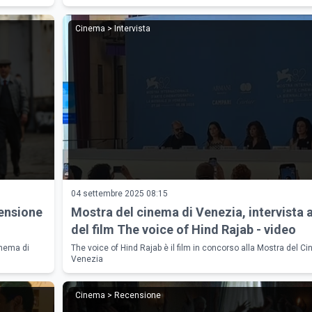
Cinema > Intervista
04 settembre 2025 08:15
ensione
Mostra del cinema di Venezia, intervista a
del film The voice of Hind Rajab - video
inema di
The voice of Hind Rajab è il film in concorso alla Mostra del C
Venezia
Cinema > Recensione