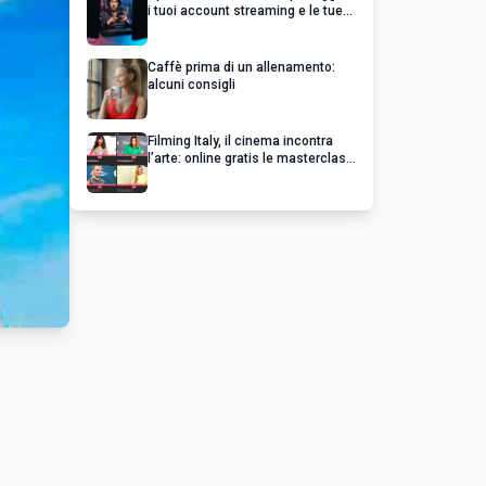
i tuoi account streaming e le tue
serie preferite
Caffè prima di un allenamento:
alcuni consigli
Filming Italy, il cinema incontra
l’arte: online gratis le masterclass
esclusive dei grandi del cinema