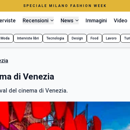
SPECIALE MILANO FASHION WEEK
erviste
Recensioni
News
Immagini
Video
Moda
Interviste libri
Tecnologia
Design
Food
Lavoro
Tur
ezia
ema di Venezia
ival del cinema di Venezia.