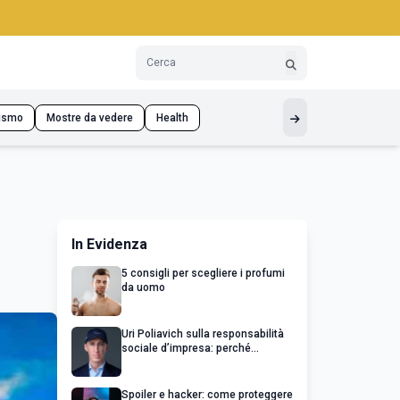
ismo
Mostre da vedere
Health
In Evidenza
5 consigli per scegliere i profumi
da uomo
Uri Poliavich sulla responsabilità
sociale d’impresa: perché
un’impresa di successo va oltre il
profitto
Spoiler e hacker: come proteggere