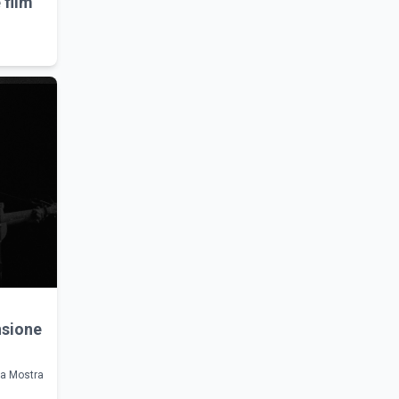
 film
nsione
lla Mostra