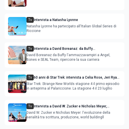
Tv
Intervista a Natasha Lyonne
Natasha Lyonne ha partecipato all'Italian Global Series di
Riccione
Tv
Intervista a David Boreanaz: da Buffy
l'ammazzavampiri a Angel, Bones e SEAL Team
David Boreanaz da Buffy l'ammazzavampiri a Angel,
Bones e SEAL Team, ripercorre la sua carriera
Tv
60 anni di Star Trek: intervista a Celia Rose, Jeri Ryan,
Rebecca Romijn, Anson Mount
Star Trek: Strange New Worlds stagione 4 il primo episodio
in anteprima al Palariccione. La stagione 4 il 23 lugllio
Tv
Intervista a David W. Zucker e Nicholas Meyer,
l'evoluzione della serialità internazionale
David W. Zucker e Nicholas Meyer: l'evoluzione della
serialità tra scrittura, produzione, world buildingll