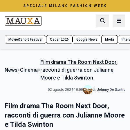
SPECIALE MILANO FASHION WEEK
Movie&Short Festival
Oscar 2026
Google News
Moda
Interv
Film drama The Room Next Door,
News
>
Cinema
>
racconti di guerra con Julianne
Moore e Tilda Swinton
02 agosto 2024 10:00
di:
Johnny De Santis
Film drama The Room Next Door,
racconti di guerra con Julianne Moore
e Tilda Swinton