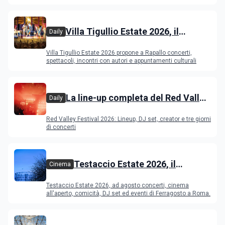
Young Ba
Villa Tigullio Estate 2026, il
Daily
programma
Villa Tigullio Estate 2026 propone a Rapallo concerti,
spettacoli, incontri con autori e appuntamenti culturali
La line-up completa del Red Valley
Daily
Festival 2026
Red Valley Festival 2026: Lineup, DJ set, creator e tre giorni
di concerti
Testaccio Estate 2026, il
Cinema
programma di agosto e
Testaccio Estate 2026, ad agosto concerti, cinema
Ferragosto
all'aperto, comicità, DJ set ed eventi di Ferragosto a Roma.