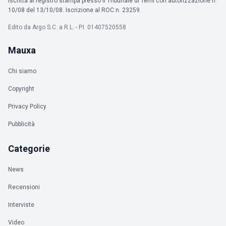
iscritta al registro stampa presso il Tribunale di Terni con autorizzazione n.
10/08 del 13/10/08. Iscrizione al ROC n. 23259.
Edito da Argo S.C. a R.L. - P.I. 01407520558
Mauxa
Chi siamo
Copyright
Privacy Policy
Pubblicità
Categorie
News
Recensioni
Interviste
Video