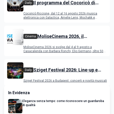
Il programma del Cocoricò di
Daily
Riccione dal 12 al 16 agosto 2026
Cocoricò Riccione, dal 12 al 16 agosto 2026 musica
elettronica con Galactica, Amelie Lens, Mochakk e
Deeperfect.
MoliseCinema 2026, il
Cinema
programma del festival
MoliseCinema 2026 si svolge dal 4 al 9 agosto a
Casacalenda con Barbara Ronchi, Elio Germano, oltre 50
film in concorso
Sziget Festival 2026: Line-up e
Daily
programma
Sziget Festival 2026 a Budapest: concerti e novità musicali
In Evidenza
Eleganza senza tempo: come riconoscere un guardaroba
di qualità