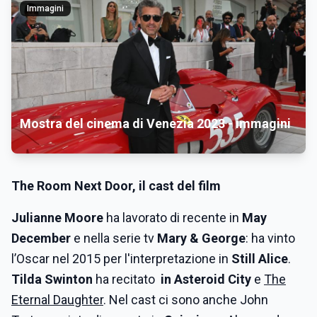
Immagini
Mostra del cinema di Venezia 2023 - immagini
The Room Next Door,
il cast del film
Julianne Moore
ha lavorato di recente in
May
December
e nella serie tv
Mary & George
: ha vinto
l’Oscar nel 2015 per l'interpretazione in
Still Alice
.
Tilda Swinton
ha recitato
in Asteroid City
e
The
Eternal Daughter
. Nel cast ci sono anche John