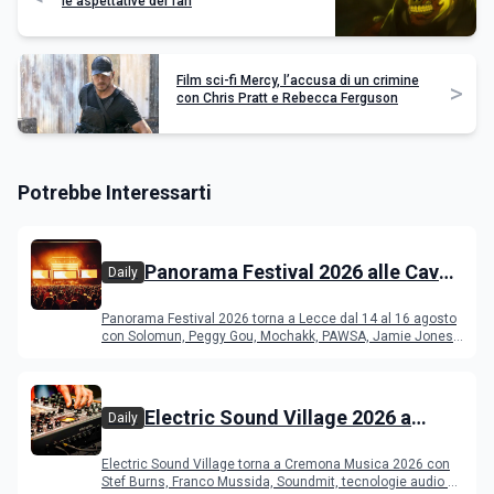
le aspettative dei fan
Film sci-fi Mercy, l’accusa di un crimine
>
con Chris Pratt e Rebecca Ferguson
Potrebbe Interessarti
Panorama Festival 2026 alle Cave
Daily
del Duca di Lecce: lineup e
Panorama Festival 2026 torna a Lecce dal 14 al 16 agosto
programma
con Solomun, Peggy Gou, Mochakk, PAWSA, Jamie Jones
e altri DJ
Electric Sound Village 2026 a
Daily
Cremona: Stef Burns, Soundmit e
Electric Sound Village torna a Cremona Musica 2026 con
Young Band Contest, il programma
Stef Burns, Franco Mussida, Soundmit, tecnologie audio e