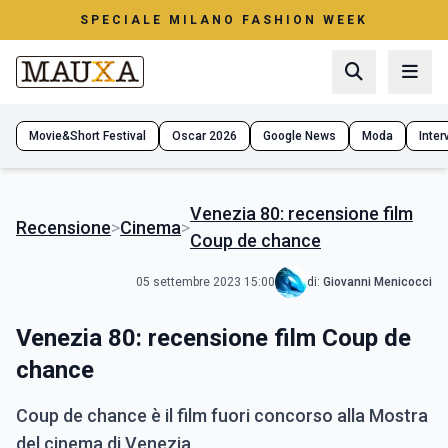
SPECIALE MILANO FASHION WEEK
Movie&Short Festival
Oscar 2026
Google News
Moda
Interv
Venezia 80: recensione film
Recensione
>
Cinema
>
Coup de chance
05 settembre 2023 15:00
di:
Giovanni Menicocci
Venezia 80: recensione film Coup de
chance
Coup de chance è il film fuori concorso alla Mostra
del cinema di Venezia