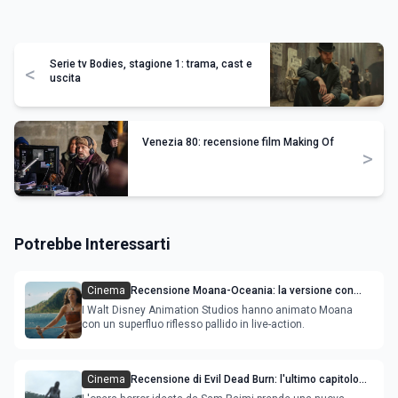
Serie tv Bodies, stagione 1: trama, cast e
<
uscita
Venezia 80: recensione film Making Of
>
Potrebbe Interessarti
Cinema
Recensione Moana-Oceania: la versione con
attori ripercorre il successo del film
I Walt Disney Animation Studios hanno animato Moana
con un superfluo riflesso pallido in live-action.
Cinema
Recensione di Evil Dead Burn: l'ultimo capitolo
della saga gioca con il fuoco e si brucia