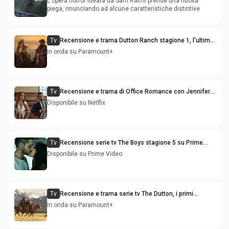
L'opera horror ideata da Sam Raimi prende una nuova
piega, rinunciando ad alcune caratteristiche distintive
Tv
Recensione e trama Dutton Ranch stagione 1, l'ultimo
episodio in onda venerdì 3 luglio
In onda su Paramount+
Tv
Recensione e trama di Office Romance con Jennifer
Lopez
Disponibile su Netflix
Tv
Recensione serie tv The Boys stagione 5 su Prime
Video
Disponibile su Prime Video
Tv
Recensione e trama serie tv The Dutton, i primi
episodi dello spin-off di Yellowstone
In onda su Paramount+