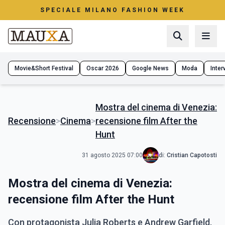
SPECIALE MILANO FASHION WEEK
Movie&Short Festival
Oscar 2026
Google News
Moda
Interv
Mostra del cinema di Venezia:
Recensione
>
Cinema
>
recensione film After the
Hunt
31 agosto 2025 07:00
di:
Cristian Capotosti
Mostra del cinema di Venezia:
recensione film After the Hunt
Con protagonista Julia Roberts e Andrew Garfield,