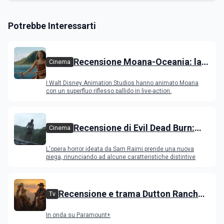
Potrebbe Interessarti
Recensione Moana-Oceania: la
Cinema
versione con attori ripercorre il
I Walt Disney Animation Studios hanno animato Moana
successo del film
con un superfluo riflesso pallido in live-action.
Recensione di Evil Dead Burn:
Cinema
l'ultimo capitolo della saga
L'opera horror ideata da Sam Raimi prende una nuova
gioca con il fuoco e si brucia
piega, rinunciando ad alcune caratteristiche distintive
Recensione e trama Dutton Ranch
Tv
stagione 1, l'ultimo episodio in onda
In onda su Paramount+
venerdì 3 luglio