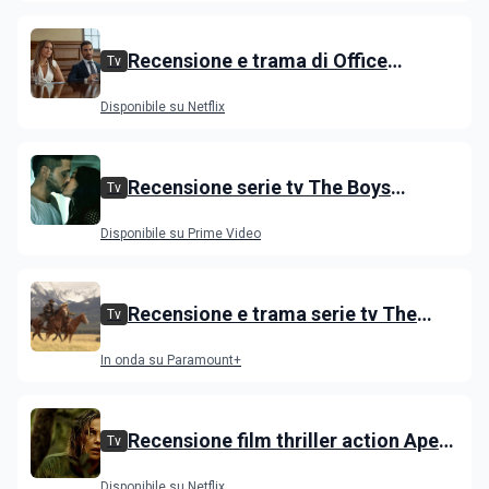
Recensione e trama di Office
Tv
Romance con Jennifer Lopez
Disponibile su Netflix
Recensione serie tv The Boys
Tv
stagione 5 su Prime Video
Disponibile su Prime Video
Recensione e trama serie tv The
Tv
Dutton, i primi episodi dello spin-off
In onda su Paramount+
di Yellowstone
Recensione film thriller action Apex
Tv
con Charlize Theron e Taron
Disponibile su Netflix