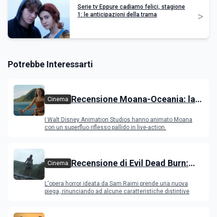
Serie tv Eppure cadiamo felici, stagione
>
1: le anticipazioni della trama
Potrebbe Interessarti
Recensione Moana-Oceania: la
Cinema
versione con attori ripercorre il
I Walt Disney Animation Studios hanno animato Moana
successo del film
con un superfluo riflesso pallido in live-action.
Recensione di Evil Dead Burn:
Cinema
l'ultimo capitolo della saga
L'opera horror ideata da Sam Raimi prende una nuova
gioca con il fuoco e si brucia
piega, rinunciando ad alcune caratteristiche distintive