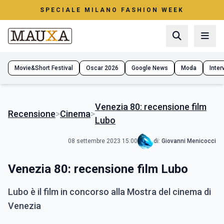
SPECIALE MILANO FASHION WEEK
Movie&Short Festival
Oscar 2026
Google News
Moda
Interv
Venezia 80: recensione film
Recensione
>
Cinema
>
Lubo
08 settembre 2023 15:00
di:
Giovanni Menicocci
Venezia 80: recensione film Lubo
Lubo è il film in concorso alla Mostra del cinema di
Venezia