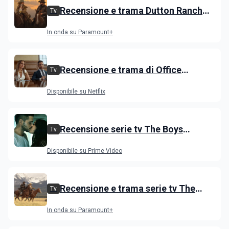
Recensione e trama Dutton Ranch
Tv
stagione 1, l'ultimo episodio in onda
In onda su Paramount+
venerdì 3 luglio
Recensione e trama di Office
Tv
Romance con Jennifer Lopez
Disponibile su Netflix
Recensione serie tv The Boys
Tv
stagione 5 su Prime Video
Disponibile su Prime Video
Recensione e trama serie tv The
Tv
Dutton, i primi episodi dello spin-off
In onda su Paramount+
di Yellowstone