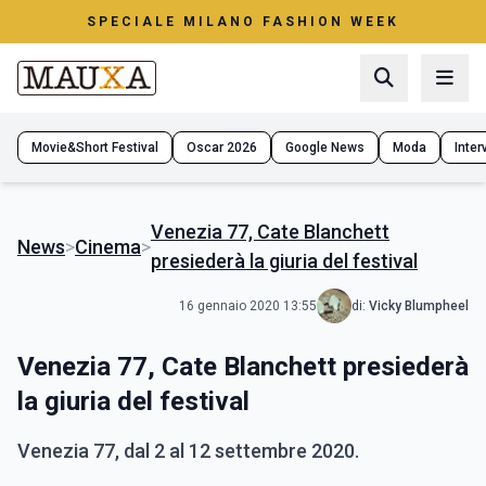
SPECIALE MILANO FASHION WEEK
Movie&Short Festival
Oscar 2026
Google News
Moda
Interv
Venezia 77, Cate Blanchett
News
>
Cinema
>
presiederà la giuria del festival
16 gennaio 2020 13:55
di:
Vicky Blumpheel
Venezia 77, Cate Blanchett presiederà
la giuria del festival
Venezia 77, dal 2 al 12 settembre 2020.