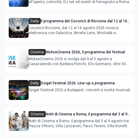
all'aperto, comicità, DJ set ed eventi di Ferragosto a Roma.
Daily
Il programma del Cocoricò di Riccione dal 12 al 16
agosto 2026
Cocoricò Riccione, dal 12 al 16 agosto 2026 musica
elettronica con Galactica, Amelie Lens, Mochakk e
Deeperfect.
Cinema
MoliseCinema 2026, il programma del festival
MoliseCinema 2026 si svolge dal 4 al 9 agosto a
Casacalenda con Barbara Ronchi, Elio Germano, oltre 50
film in concorso
Daily
Sziget Festival 2026: Line-up e programma
Sziget Festival 2026 a Budapest: concerti e novità musicali
Cinema
Notti di Cinema a Roma, il programma dal 3 al 9
agosto
Notti di Cinema a Roma: il programma dal 3 al 9 agosto tra
Piazza Vittorio, Villa Lazzaroni, Parco Tevere, Villa Bonelli