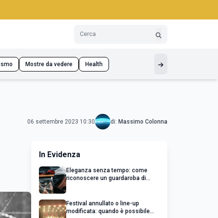
ismo
Mostre da vedere
Health
06 settembre 2023 10:30
di:
Massimo Colonna
In Evidenza
Eleganza senza tempo: come
riconoscere un guardaroba di
qualità
Festival annullato o line-up
modificata: quando è possibile