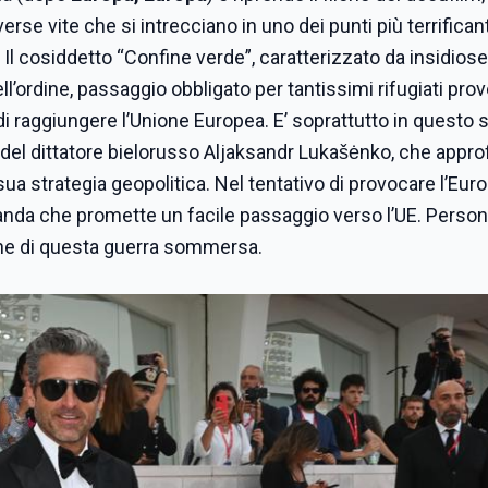
se vite che si intrecciano in uno dei punti più terrificant
a. Il cosiddetto “Confine verde”, caratterizzato da insidios
ll’ordine, passaggio obbligato per tantissimi rifugiati prov
di raggiungere l’Unione Europea. E’ soprattutto in questo 
 del dittatore bielorusso Aljaksandr Lukašėnko, che approf
 sua strategia geopolitica. Nel tentativo di provocare l’Europ
aganda che promette un facile passaggio verso l’UE. Persone
ine di questa guerra sommersa.