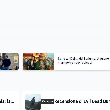
Serie tv I Delitti del Barlume, stagione 
in arrivo tre nuovi episodi
a: la
Recensione di Evil Dead Bur
Cinema
rre il
l'ultimo capitolo della saga