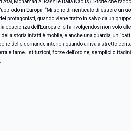
ti Atai, Mohamad Al Rashi e Dalia Naous). Storie che racc
e l’approdo in Europa: “Mi sono dimenticato di essere un u
ei protagonisti, quando viene tratto in salvo da un gruppo
lla coscienza dell’Europa e lo fa rivolgendosi non solo alle
a della storia infatti è mobile, e anche una guardia, un “catt
ne delle domande interiori quando arriva a stretto cont
ra e fame. Istituzioni, forze dell’ordine, semplici cittadini:
.