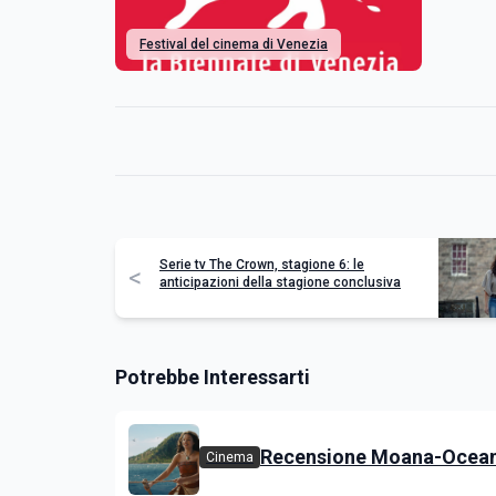
Festival del cinema di Venezia
Serie tv The Crown, stagione 6: le
<
anticipazioni della stagione conclusiva
Potrebbe Interessarti
Recensione Moana-Oceani
Cinema
versione con attori riperco