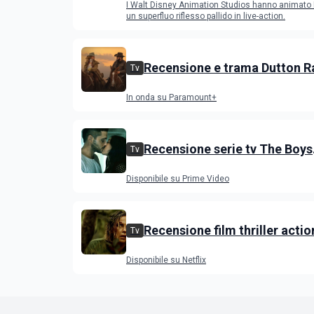
I Walt Disney Animation Studios hanno animat
successo del film
un superfluo riflesso pallido in live-action.
Recensione e trama Dutton R
Tv
stagione 1, l'ultimo episodio 
In onda su Paramount+
venerdì 3 luglio
Recensione serie tv The Boys
Tv
stagione 5 su Prime Video
Disponibile su Prime Video
Recensione film thriller acti
Tv
con Charlize Theron e Taron
Disponibile su Netflix