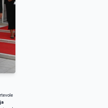
ortevole
ja