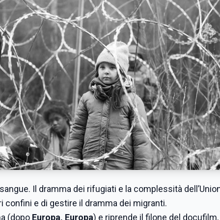
 sangue. Il dramma dei rifugiati e la complessità dell’Unio
 confini e di gestire il dramma dei migranti.
ma (dopo
Europa, Europa
) e riprende il filone del docufilm,