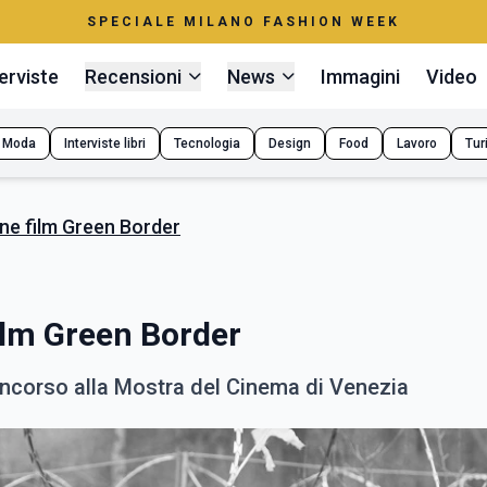
SPECIALE MILANO FASHION WEEK
erviste
Recensioni
News
Immagini
Video
Moda
Interviste libri
Tecnologia
Design
Food
Lavoro
Tur
ne film Green Border
ilm Green Border
concorso alla Mostra del Cinema di Venezia