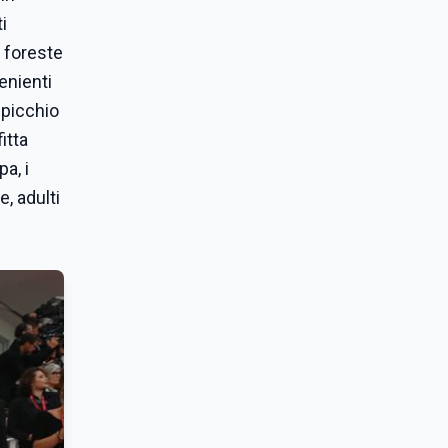
i
e foreste
enienti
spicchio
itta
a, i
, adulti