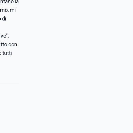
ontano la
omo, mi
 di
ivo”,
atto con
 tutti