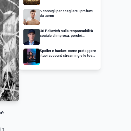
chiedere un rimborso
5 consigli per scegliere i profumi
da uomo
Uri Poliavich sulla responsabilità
sociale d’impresa: perché
un’impresa di successo va oltre il
profitto
Spoiler e hacker: come proteggere
i tuoi account streaming e le tue
serie preferite
ne
 in