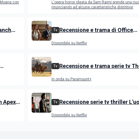
o Moana con
L'opera horror ideata da Sam Raimi prende una nuo
con il fuoco e si brucia
rinunciando ad alcune caratteristiche distintive
anch
Recensione e trama di Office
Tv
in onda
Romance con Jennifer Lopez
Disponibile su Netflix
Recensione e trama serie tv Th
Tv
Dutton, i primi episodi dello sp
In onda su Paramount+
di Yellowstone
on Apex
Recensione serie tv thriller L'
Tv
 Egerton
delle castagne: Nascondino
Disponibile su Netflix