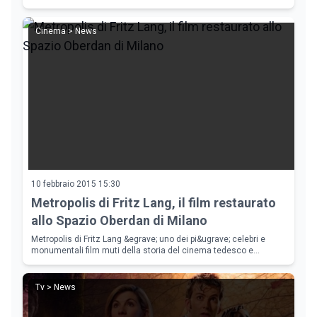
societ&agrave; italiana. La pellicola &egrave; con Marcello
Mastroianni e Sal
Cinema > News
10 febbraio 2015 15:30
Metropolis di Fritz Lang, il film restaurato
allo Spazio Oberdan di Milano
Metropolis di Fritz Lang &egrave; uno dei pi&ugrave; celebri e
monumentali film muti della storia del cinema tedesco e
internazionale. La pellicola &egrave; stata scritta da Thea von
Harbou e prodotta
Tv > News