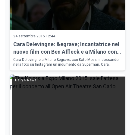
24 settembre 2015 12:44
Cara Delevingne: &egrave; Incantatrice nel
nuovo film con Ben Affleck e a Milano con
Kate Moss diviene Superman
Cara Delevingne a Milano &egrave; con Kate Moss, indossando
nella foto su Instagram un indumento da Superman. Cara
Delevingne &egrave; l'Incantatrice nel nuovo film con Ben Affleck,
&quot;Suicide Squa
Daily > News