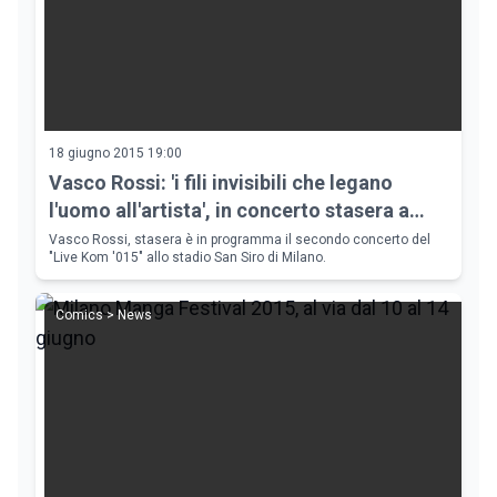
18 giugno 2015 19:00
Vasco Rossi: 'i fili invisibili che legano
l'uomo all'artista', in concerto stasera a
Milano
Vasco Rossi, stasera è in programma il secondo concerto del
"Live Kom '015" allo stadio San Siro di Milano.
Comics > News