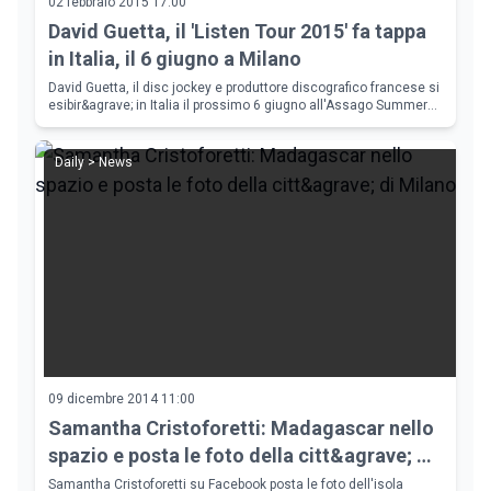
02 febbraio 2015 17:00
David Guetta, il 'Listen Tour 2015' fa tappa
in Italia, il 6 giugno a Milano
David Guetta, il disc jockey e produttore discografico francese si
esibir&agrave; in Italia il prossimo 6 giugno all'Assago Summer
Arena di Milano. Il suo nuovo album 'Listen' &egrave; stato
rilasciat
Daily > News
09 dicembre 2014 11:00
Samantha Cristoforetti: Madagascar nello
spazio e posta le foto della citt&agrave; di
Milano
Samantha Cristoforetti su Facebook posta le foto dell'isola