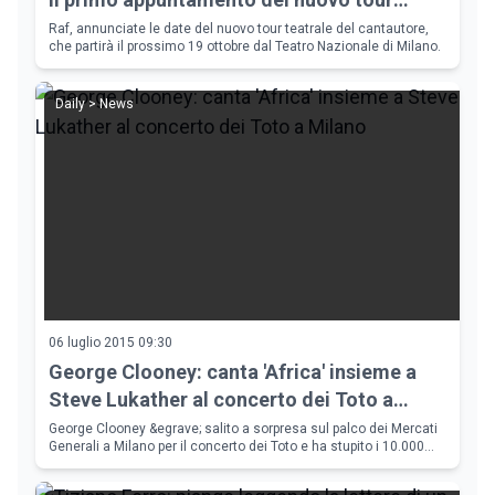
teatrale
Raf, annunciate le date del nuovo tour teatrale del cantautore,
che partirà il prossimo 19 ottobre dal Teatro Nazionale di Milano.
Daily > News
06 luglio 2015 09:30
George Clooney: canta 'Africa' insieme a
Steve Lukather al concerto dei Toto a
Milano
George Clooney &egrave; salito a sorpresa sul palco dei Mercati
Generali a Milano per il concerto dei Toto e ha stupito i 10.000
fan accorsi all'Estath&eacute; Market Sound