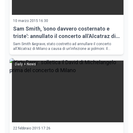
10 marzo 2015 16:30
Sam Smith, 'sono davvero costernato e
triste': annullato il concerto all'Alcatraz di
Milano
Sam Smith &egrave; stato costretto ad annullare il concerto
all'Alcatraz di Milano a causa di un'infezione ai polmoni. Il
cantautore ha collaborato con John Legend per la realizzazione
di una versione
Daily > News
22 febbraio 2015 17:26