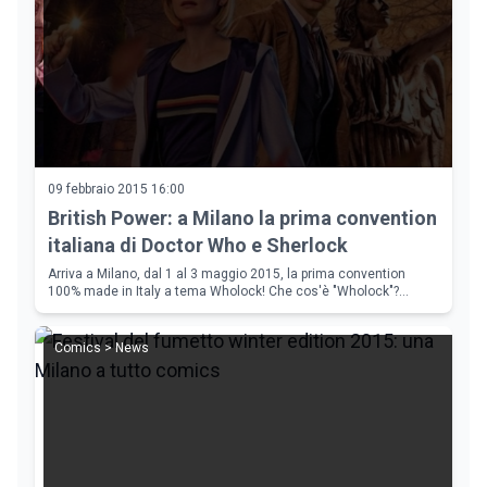
09 febbraio 2015 16:00
British Power: a Milano la prima convention
italiana di Doctor Who e Sherlock
Arriva a Milano, dal 1 al 3 maggio 2015, la prima convention
100% made in Italy a tema Wholock! Che cos'è "Wholock"?
Semplice – unite due serie tv come Doctor Who e Sherlock
(BBC), ag
Comics > News