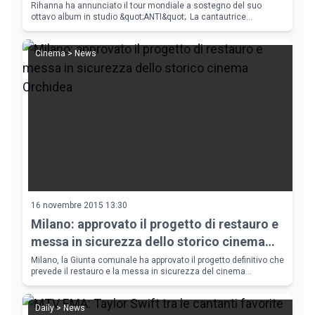
italiana a Milano
Rihanna ha annunciato il tour mondiale a sostegno del suo
ottavo album in studio &quot;ANTI&quot;. La cantautrice
barbadiana si esibir&agrave; in Italia allo stadio San Siro di Milano
il 13 luglio 201
Cinema > News
16 novembre 2015 13:30
Milano: approvato il progetto di restauro e
messa in sicurezza dello storico cinema
Orchidea
Milano, la Giunta comunale ha approvato il progetto definitivo che
prevede il restauro e la messa in sicurezza del cinema
Orchidea. Il costo dell'operazione &egrave; di 1 milione e 300
mila euro.
Daily > News