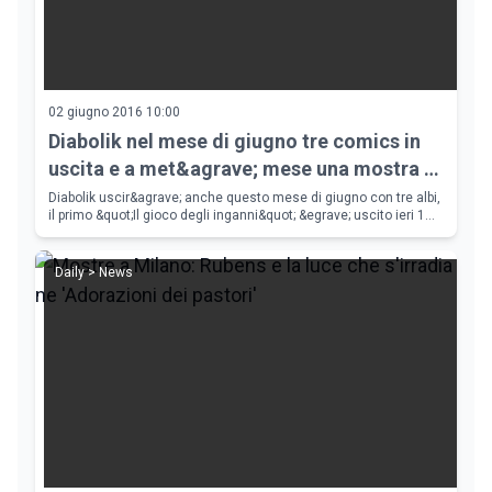
02 giugno 2016 10:00
Diabolik nel mese di giugno tre comics in
uscita e a met&agrave; mese una mostra a
Milano
Diabolik uscir&agrave; anche questo mese di giugno con tre albi,
il primo &quot;Il gioco degli inganni&quot; &egrave; uscito ieri 1
giugno ed &egrave; l'inedito di questo mese. Oltre ad i fumetti
dal
Daily > News