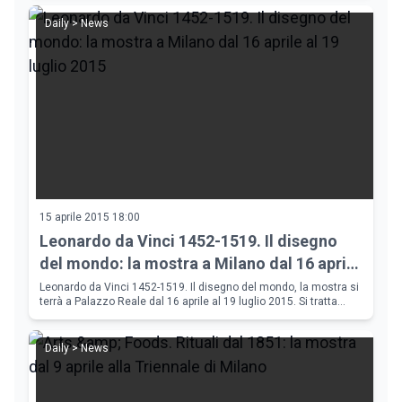
Daily > News
15 aprile 2015 18:00
Leonardo da Vinci 1452-1519. Il disegno
del mondo: la mostra a Milano dal 16 aprile
al 19 luglio 2015
Leonardo da Vinci 1452-1519. Il disegno del mondo, la mostra si
terrà a Palazzo Reale dal 16 aprile al 19 luglio 2015. Si tratta
della più importante monografica mai organizzata in Itali
Daily > News