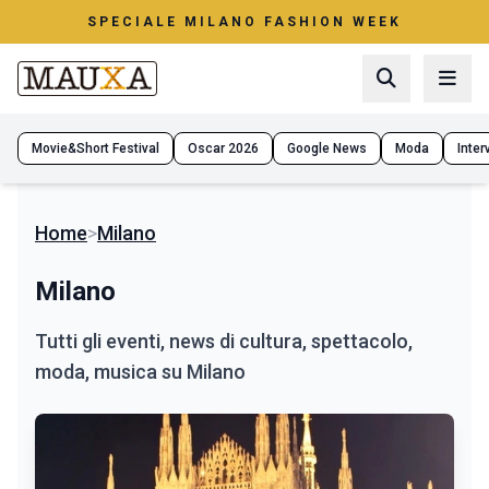
SPECIALE MILANO FASHION WEEK
Movie&Short Festival
Oscar 2026
Google News
Moda
Interv
Home
>
Milano
Milano
Tutti gli eventi, news di cultura, spettacolo,
moda, musica su Milano