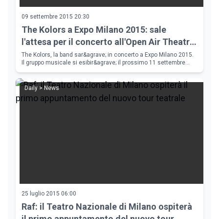
09 settembre 2015 20:30
The Kolors a Expo Milano 2015: sale
l'attesa per il concerto all'Open Air Theatre
San Carlo
The Kolors, la band sar&agrave; in concerto a Expo Milano 2015.
Il gruppo musicale si esibir&agrave; il prossimo 11 settembre
all'Open Air Theatre San Carlo.
Daily > News
25 luglio 2015 06:00
Raf: il Teatro Nazionale di Milano ospiterà
il primo appuntamento del nuovo tour