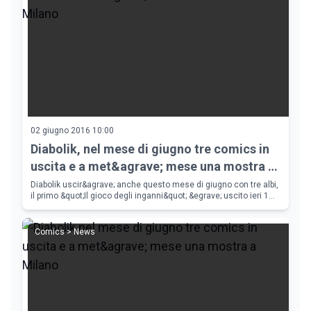
02 giugno 2016 10:00
Diabolik, nel mese di giugno tre comics in
uscita e a met&agrave; mese una mostra a
Milano
Diabolik uscir&agrave; anche questo mese di giugno con tre albi,
il primo &quot;Il gioco degli inganni&quot; &egrave; uscito ieri 1
giugno ed &egrave; l'inedito di questo mese. Oltre ad i fumetti
dal
Comics > News