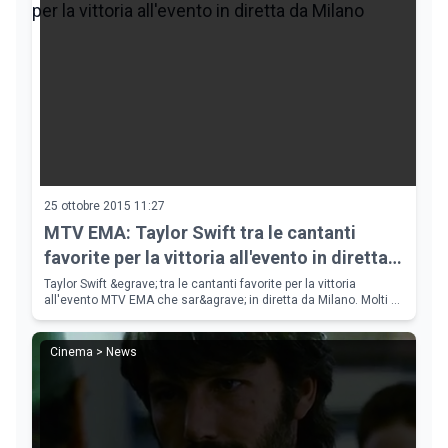
25 ottobre 2015 11:27
MTV EMA: Taylor Swift tra le cantanti
favorite per la vittoria all'evento in diretta
da Milano
Taylor Swift &egrave; tra le cantanti favorite per la vittoria
all'evento MTV EMA che sar&agrave; in diretta da Milano. Molti gli
ospiti dell'evento: Taylor Swift ha da poco pubblicato il remix di
&qu
Cinema > News