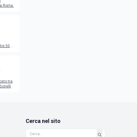
a
o a Roma.
tre 50
to
osto tra
Bonelli
Cerca nel sito