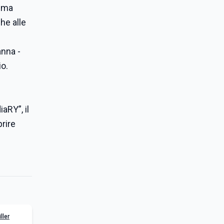
rima
he alle
anna -
io.
ù
aRY”, il
rire
ller