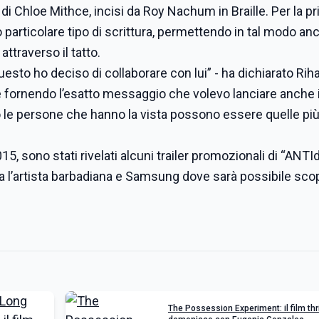
 di Chloe Mithce, incisi da Roy Nachum in Braille. Per la p
articolare tipo di scrittura, permettendo in tal modo anc
ttraverso il tatto.
uesto ho deciso di collaborare con lui” - ha dichiarato Rih
ne fornendo l’esatto messaggio che volevo lanciare anche 
so le persone che hanno la vista possono essere quelle pi
15, sono stati rivelati alcuni trailer promozionali di “ANTIdi
ra l’artista barbadiana e Samsung dove sarà possibile scop
The Possession Experiment: il film thri