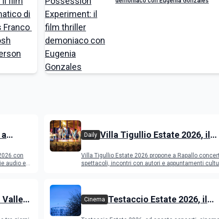
demoniaco con Eugenia Gonzales
 a
Villa Tigullio Estate 2026, il
Daily
dmit e
programma
 2026 con
Villa Tigullio Estate 2026 propone a Rapallo concert
ogramma
ie audio e
spettacoli, incontri con autori e appuntamenti cultu
 Valley
Testaccio Estate 2026, il
Cinema
programma di agosto e