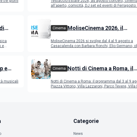
e tre giorni
Testaccio Estate 2026, ad agosto concerti, cinem
Ferragosto
all'aperto, comicità, DJ set ed eventi di Ferragost
di
MoliseCinema 2026, il
Cinema
o 2026
programma del festival
sica
MoliseCinema 2026 si svolge dal 4 al 9 agosto a
k e
Casacalenda con Barbara Ronchi, Elio Germano, ol
film in concorso
p e
Notti di Cinema a Roma, il
Cinema
programma dal 3 al 9 agos
tà musicali
Notti di Cinema a Roma: il programma dal 3 al 9 ag
Piazza Vittorio, Villa Lazzaroni, Parco Tevere, Villa 
a
Categorie
o
News