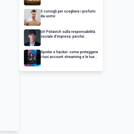
chiedere un rimborso
5 consigli per scegliere i profumi
da uomo
Uri Poliavich sulla responsabilità
sociale d’impresa: perché
un’impresa di successo va oltre il
profitto
Spoiler e hacker: come proteggere
i tuoi account streaming e le tue
serie preferite