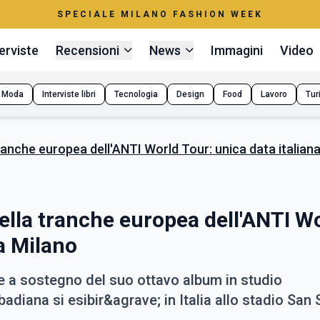
SPECIALE MILANO FASHION WEEK
erviste
Recensioni
News
Immagini
Video
Moda
Interviste libri
Tecnologia
Design
Food
Lavoro
Tur
 tranche europea dell'ANTI World Tour: unica data italian
 della tranche europea dell'ANTI W
 a Milano
e a sostegno del suo ottavo album in studio
diana si esibir&agrave; in Italia allo stadio San S