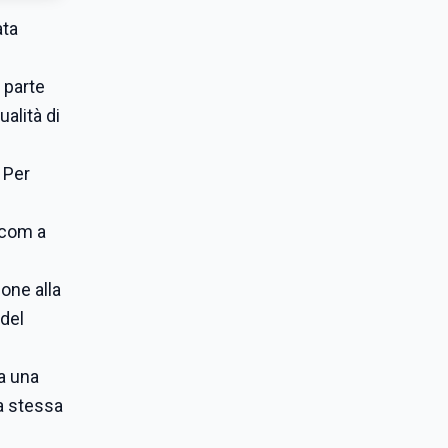
ata
 parte
alità di
 Per
.com a
one alla
 del
a una
la stessa