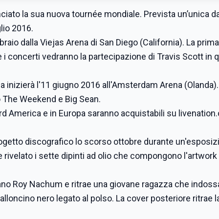
nciato la sua nuova tournée mondiale. Prevista un’unica d
glio 2016.
braio dalla Viejas Arena di San Diego (California). La prima
i concerti vedranno la partecipazione di Travis Scott in qu
a inizierà l'11 giugno 2016 all'Amsterdam Arena (Olanda).
no The Weekend e Big Sean.
ord America e in Europa saranno acquistabili su livenation
rogetto discografico lo scorso ottobre durante un'esposizi
rivelato i sette dipinti ad olio che compongono l'artwork
liano Roy Nachum e ritrae una giovane ragazza che indoss
alloncino nero legato al polso. La cover posteriore ritrae 