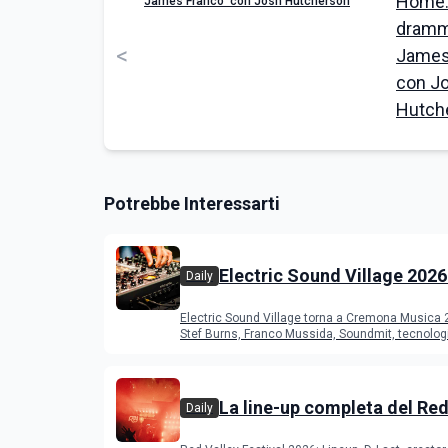
James Franco con Josh Hutcherson
<
Potrebbe Interessarti
Electric Sound Village 2026
Daily
Cremona: Stef Burns, Soun
Electric Sound Village torna a Cremona Musica
Young Band Contest, il pr
Stef Burns, Franco Mussida, Soundmit, tecnolog
Young Ba
La line-up completa del Red
Daily
Festival 2026