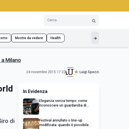
ismo
Mostre da vedere
Health
a a Milano
24 novembre 2015 17:22
di:
Luigi Spezzi
orld
In Evidenza
Eleganza senza tempo: come
riconoscere un guardaroba di
qualità
iro di
Festival annullato o line-up
modificata: quando è possibile