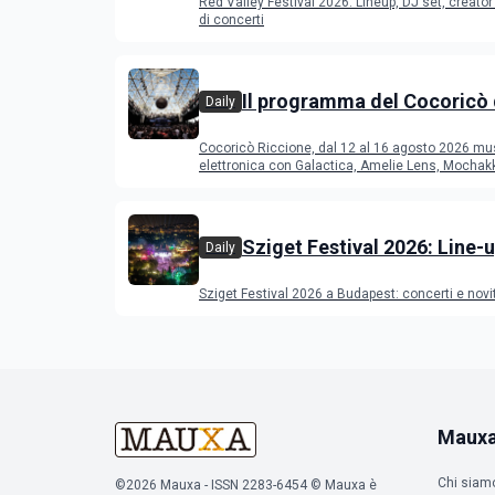
Red Valley Festival 2026: Lineup, DJ set, creator 
di concerti
Il programma del Cocoricò 
Daily
Riccione dal 12 al 16 agost
Cocoricò Riccione, dal 12 al 16 agosto 2026 mu
elettronica con Galactica, Amelie Lens, Mochak
Deeperfect.
Sziget Festival 2026: Line-u
Daily
programma
Sziget Festival 2026 a Budapest: concerti e novi
Maux
Chi siam
©2026 Mauxa - ISSN 2283-6454 © Mauxa è