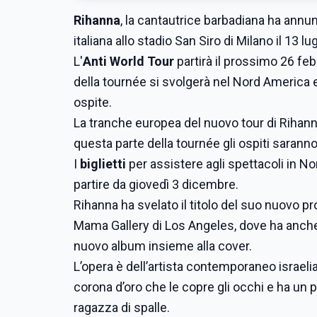
Rihanna
, la cantautrice barbadiana ha annu
italiana allo stadio San Siro di Milano il 13 lu
L'
Anti
World Tour
partirà il prossimo 26 feb
della tournée si svolgerà nel Nord America e 
ospite.
La tranche europea del nuovo tour di Rihann
questa parte della tournée gli ospiti saran
I
biglietti
per assistere agli spettacoli in N
partire da giovedì 3 dicembre.
Rihanna ha svelato il titolo del suo nuovo p
Mama Gallery di Los Angeles, dove ha anche 
nuovo album insieme alla cover.
L’opera è dell’artista contemporaneo israe
corona d’oro che le copre gli occhi e ha un p
ragazza di spalle.