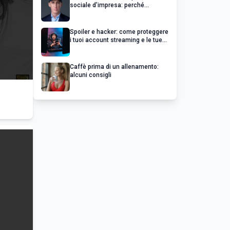
sociale d’impresa: perché
un’impresa di successo va oltre il
profitto
Spoiler e hacker: come proteggere
i tuoi account streaming e le tue
serie preferite
Caffè prima di un allenamento:
alcuni consigli