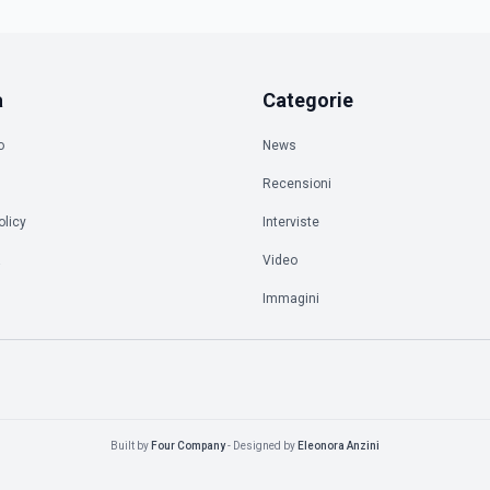
a
Categorie
o
News
Recensioni
olicy
Interviste
à
Video
Immagini
Built by
Four Company
- Designed by
Eleonora Anzini