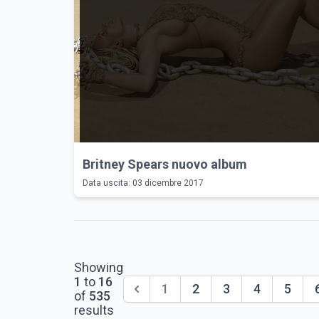
Britney Spears nuovo album
Data uscita: 03 dicembre 2017
Showing
1
to
16
1
2
3
4
5
of
535
results