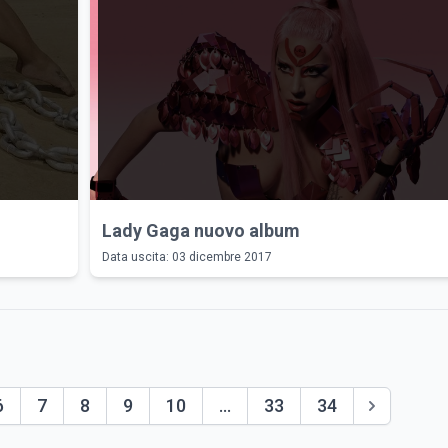
Lady Gaga nuovo album
Data uscita: 03 dicembre 2017
6
7
8
9
10
...
33
34