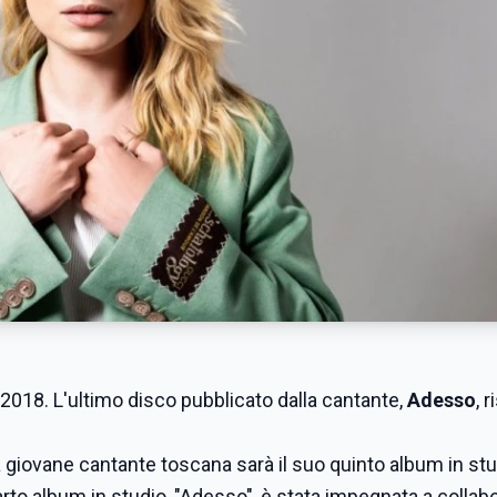
2018. L'ultimo disco pubblicato dalla cantante,
Adesso
, r
la giovane cantante toscana sarà il suo quinto album in stu
rto album in studio, "Adesso", è stata impegnata a collab