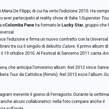
i Maria De Filippi, di cui ha vinto l'edizione 2010. Ha semp
 aver partecipato al reality show di Italia 1
Superstar Tou
su
e
Colomba Pane
ha formato le
Lucky Star
, gruppo che 
iversal.
nce l'edizione e firma un nuovo contratto con la Universal
brani tra cui il singolo di debutto
Calore
. Il primo album di 
il 19 ottobre 2010. Al Festival di Sanremo 2011 canta
Arr
bera
, che anticipa l'omonimo album. Nel 2012 vince San
rò libera Tour da Cattolica (Rimini). Nel 2013 esce l'album
Sc
agram inerente il giorno di Ferragosto. Durante la settima
a anche alcuni collaboratrici: nella foto compare anche il
za sull'isola.