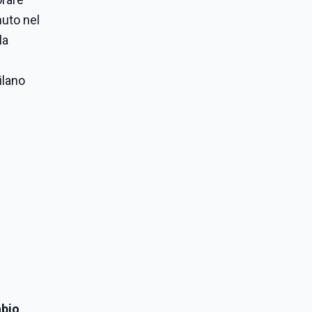
nuto nel
la
ilano
abio