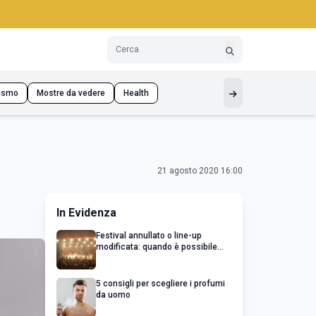
ismo
Mostre da vedere
Health
21 agosto 2020 16:00
In Evidenza
Festival annullato o line-up
modificata: quando è possibile
chiedere un rimborso
5 consigli per scegliere i profumi
da uomo