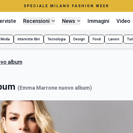
SPECIALE MILANO FASHION WEEK
erviste
Recensioni
News
Immagini
Video
Moda
Interviste libri
Tecnologia
Design
Food
Lavoro
Tur
vo album
lbum
(Emma Marrone nuovo album)