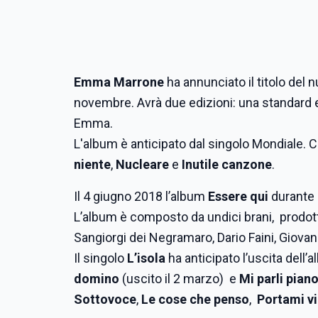
Emma Marrone
ha annunciato il titolo del
novembre. Avrà due edizioni: una standard 
Emma.
L'album è anticipato dal singolo Mondiale. Con
niente
,
Nucleare
e
Inutile canzone
.
Il 4 giugno 2018 l’album
Essere qui
durante 
L’album è composto da undici brani, prodott
Sangiorgi dei Negramaro, Dario Faini, Giov
Il singolo
L’isola
ha anticipato l’uscita dell’
domino
(uscito il 2 marzo) e
Mi parli pian
Sottovoce
,
Le cose che penso
,
Portami vi