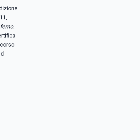
edizione
011,
nferno.
rtifica
l corso
nd