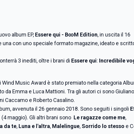
 nuovo album EP,
Essere qui - B∞M Edition
, in uscita il 16
e una con uno speciale formato magazine, ideato e scritt
terrà 3 inediti, oltre i brani di
Essere qui
:
Incredibile vog
i Wind Music Award è stato premiato nella categoria Alb
o da Emma e Luca Mattioni. Tra gli autori ci sono Giulian
anni Caccamo e Roberto Casalino.
album, avvenuta il 26 gennaio 2018. Sono seguiti i singoli
E
o
(4 maggio). Gli altri brani sono
Le ragazze come me
,
a da te
,
Luna e l'altra
,
Malelingue
,
Sorrido lo stesso
e C