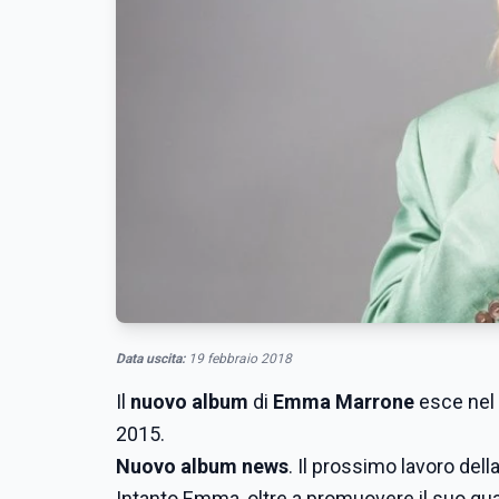
Data uscita:
19 febbraio 2018
Il
nuovo album
di
Emma Marrone
esce nel 
2015.
Nuovo album news
. Il prossimo lavoro del
Intanto Emma, oltre a promuovere il suo qua