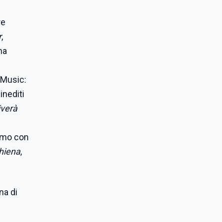
re
r
,
ha
 Music:
inediti
iver
à
remo con
hiena
,
na di