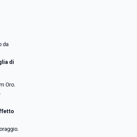
o da
lia di
um Oro.
o
ffetto
oraggio.