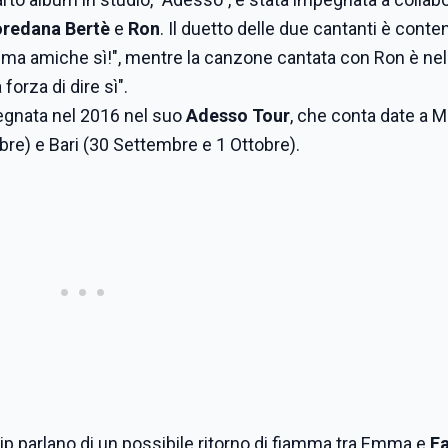
oredana Bertè
e
Ron
. Il duetto delle due cantanti è conte
. ma amiche sì!", mentre la canzone cantata con Ron è nel
forza di dire sì".
egnata nel 2016 nel suo
Adesso Tour
, che conta date a M
re) e Bari (30 Settembre e 1 Ottobre).
ssip parlano di un possibile ritorno di fiamma tra Emma e
F