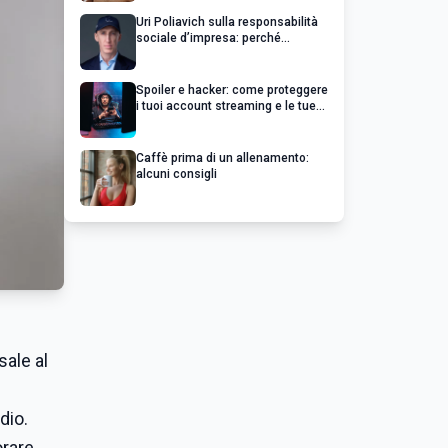
Uri Poliavich sulla responsabilità
sociale d’impresa: perché
un’impresa di successo va oltre il
profitto
Spoiler e hacker: come proteggere
i tuoi account streaming e le tue
serie preferite
Caffè prima di un allenamento:
alcuni consigli
isale al
dio.
orare