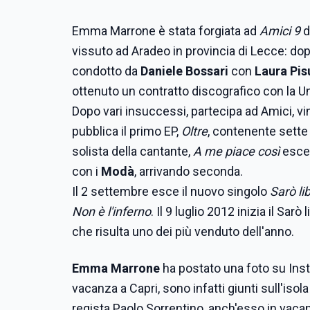
Emma Marrone è stata forgiata ad
Amici 9
d
vissuto ad Aradeo in provincia di Lecce: dopo
condotto da
Daniele Bossari
con
Laura Pi
ottenuto un contratto discografico con la Un
Dopo vari insuccessi, partecipa ad Amici, vi
pubblica il primo EP,
Oltre
, contenente sette 
solista della cantante,
A me piace così
esce 
con i
Mod
à
, arrivando seconda.
Il 2 settembre esce il nuovo singolo
Sarò li
Non è l'inferno
. Il 9 luglio 2012 inizia il Sa
che risulta uno dei più venduto dell'anno.
Emma Marrone
ha postato una foto su Inst
vacanza a Capri, sono infatti giunti sull'isol
regista Paolo Sorrentino, anch'esso in vacan