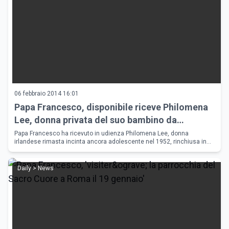
06 febbraio 2014 16:01
Papa Francesco, disponibile riceve Philomena
Lee, donna privata del suo bambino da
adolescente
Papa Francesco ha ricevuto in udienza Philomena Lee, donna
irlandese rimasta incinta ancora adolescente nel 1952, rinchiusa in
convento e privata del suo pargolo dato in adozione abusiva. Sono
purtrop
Daily > News