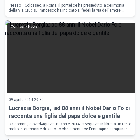
redenzione e riscatto
Presso il Colosseo, a Roma, il pontefice ha presieduto la cerimonia
della Via Crucis. Francesco ha indicato ai fedeli la via dell'amore,
spingendoli alla fede ed alla redenzione. Perch&eacute; Pasqua
Comics > News
09 aprile 2014 20:30
Lucrezia Borgia,: ad 88 anni il Nobel Dario Fo ci
racconta una figlia del papa dolce e gentile
Da domani, gioved&igrave; 10 aprile 2014, c'&egrave; in libreria un testo
molto interessante di Dario Fo che smentisce l'immagine sanguinaria
e lussuriosa che di Lucrezia Borgia &egrave; stata traman