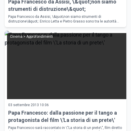
Papa Francesco da Assisi, \&quot;non siamo
strumenti di distruzione\&quot;
Papa Francesco da Assisi, \&quot;non siamo strumenti di
distruzione\&quot;: Enrico Letta e Pietro Grasso sono tra le autorità
presenti ad Assisi all\'incontro con il Papa Francesco
Cinema > Approfondimenti
03 settembre 2013 10:06
Papa Francesco: dalla passione per il tango a
protagonista del film \'La storia di un prete\'
Papa Francesco sarà raccontato in \"La storia di un prete\", film diretto