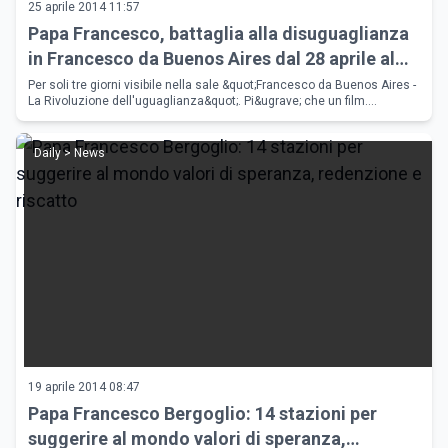
25 aprile 2014 11:57
Papa Francesco, battaglia alla disuguaglianza
in Francesco da Buenos Aires dal 28 aprile al
cinema
Per soli tre giorni visibile nella sale &quot;Francesco da Buenos Aires -
La Rivoluzione dell'uguaglianza&quot;. Pi&ugrave; che un film.
Pi&ugrave; che un documentario. Una storia di religione, di pac
Daily > News
19 aprile 2014 08:47
Papa Francesco Bergoglio: 14 stazioni per
suggerire al mondo valori di speranza,