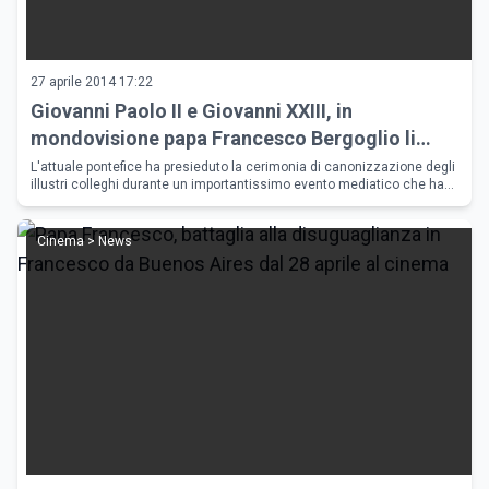
27 aprile 2014 17:22
Giovanni Paolo II e Giovanni XXIII, in
mondovisione papa Francesco Bergoglio li
proclama santi
L'attuale pontefice ha presieduto la cerimonia di canonizzazione degli
illustri colleghi durante un importantissimo evento mediatico che ha
visto una piazza san Pietro ed una via della Conciliazione
Cinema > News