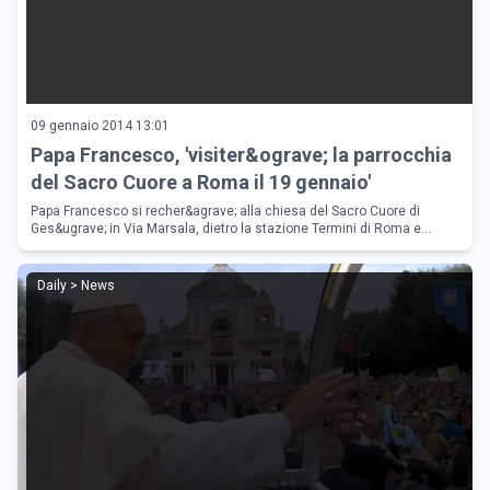
09 gennaio 2014 13:01
Papa Francesco, 'visiter&ograve; la parrocchia
del Sacro Cuore a Roma il 19 gennaio'
Papa Francesco si recher&agrave; alla chiesa del Sacro Cuore di
Ges&ugrave; in Via Marsala, dietro la stazione Termini di Roma e
vicino alla mensa della Caritas. Un gesto per essere vicino ai pi&ugrav
Daily > News