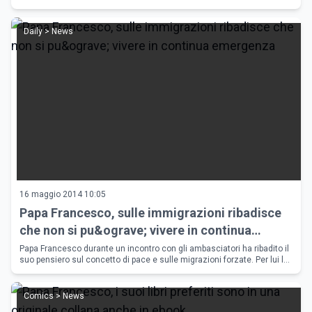
Wahlberg che ha ironizzato sui propri film.
Daily > News
16 maggio 2014 10:05
Papa Francesco, sulle immigrazioni ribadisce
che non si pu&ograve; vivere in continua
emergenza
Papa Francesco durante un incontro con gli ambasciatori ha ribadito il
suo pensiero sul concetto di pace e sulle migrazioni forzate. Per lui la
corsa agli armamenti &egrave; uno dei problemi che gli s
Comics > News