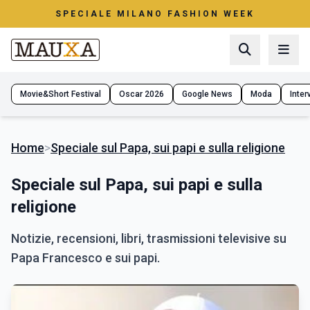
SPECIALE MILANO FASHION WEEK
Movie&Short Festival
Oscar 2026
Google News
Moda
Interv
Home
>
Speciale sul Papa, sui papi e sulla religione
Speciale sul Papa, sui papi e sulla
religione
Notizie, recensioni, libri, trasmissioni televisive su
Papa Francesco e sui papi.