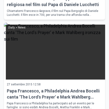
religiosa nel film sul Papa di Daniele Lucchetti
Chiamatemi Francesco &egrave; il film sul Papa Bergoglio di Daniele
Lucchetti. Il film esce in 700, per una trama che affonda nella
religiosit&agrave; italiana.
Daily > News
27 settembre 2015 12:58
Papa Francesco, a Philadelphia Andrea Bocelli
canta 'The Lord's Prayer' e Mark Wahlberg
ironizza sui film
Papa Francesco a Philadelphia ha partecipato ad un evento per le
famiglie: si sono esibiti Andrea Bocelli, Aretha Franklin e Mark