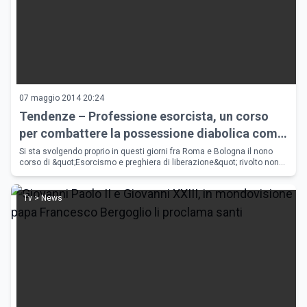
07 maggio 2014 20:24
Tendenze – Professione esorcista, un corso
per combattere la possessione diabolica come
vuole Papa Francesco Bergoglio
Si sta svolgendo proprio in questi giorni fra Roma e Bologna il nono
corso di &quot;Esorcismo e preghiera di liberazione&quot; rivolto non
solo a preti, ma anche a psichiatri, psicologi, medici, profe
Tv > News