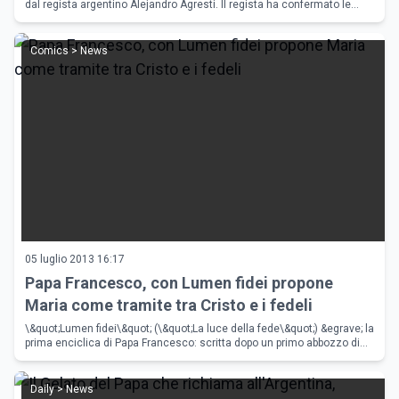
dal regista argentino Alejandro Agresti. Il regista ha confermato le
riprese sono già iniziate e che il suo interesse è quello
Comics > News
05 luglio 2013 16:17
Papa Francesco, con Lumen fidei propone
Maria come tramite tra Cristo e i fedeli
\&quot;Lumen fidei\&quot; (\&quot;La luce della fede\&quot;) &egrave; la
prima enciclica di Papa Francesco: scritta dopo un primo abbozzo di
Benedetto XVI presenta aspetti inerenti la derivazione dell
Daily > News