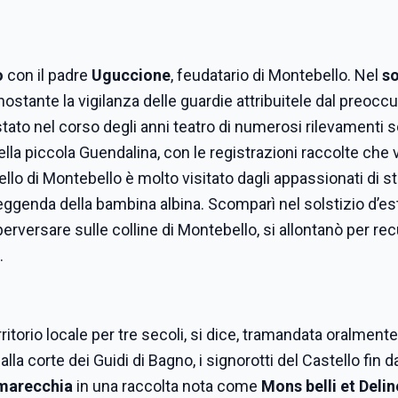
o
con il padre
Uguccione
, feudatario di Montebello. Nel
so
stante la vigilanza delle guardie attribuitele dal preocc
 stato nel corso degli anni teatro di numerosi rilevamenti s
della piccola Guendalina, con le registrazioni raccolte ch
stello di Montebello è molto visitato dagli appassionati di s
leggenda della bambina albina. Scomparì nel solstizio d’est
perversare sulle colline di Montebello, si allontanò per re
.
ritorio locale per tre secoli, si dice, tramandata oralmente
la corte dei Guidi di Bagno, i signorotti del Castello fin d
marecchia
in una raccolta nota come
Mons belli et Delin