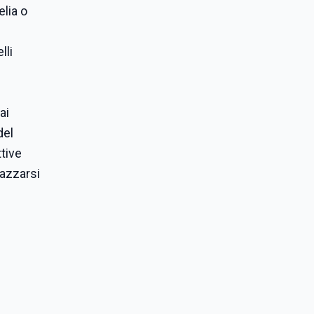
elia o
lli
ai
del
tive
razzarsi