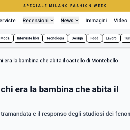
SPECIALE MILANO FASHION WEEK
erviste
Recensioni
News
Immagini
Video
Moda
Interviste libri
Tecnologia
Design
Food
Lavoro
Tur
hi era la bambina che abita il castello di Montebello
chi era la bambina che abita il
a tramandata e il responso degli studiosi dei feno