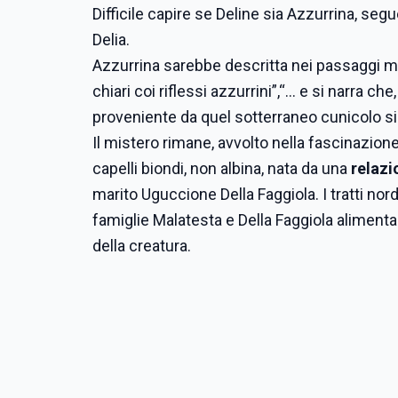
Difficile capire se Deline sia Azzurrina, seg
Delia.
Azzurrina sarebbe descritta nei passaggi magg
chiari coi riflessi azzurrini”,“… e si narra ch
proveniente da quel sotterraneo cunicolo si
Il mistero rimane, avvolto nella fascinazio
capelli biondi, non albina, nata da una
relazi
marito Uguccione Della Faggiola. I tratti no
famiglie Malatesta e Della Faggiola alimen
della creatura.