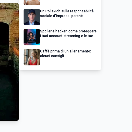
Uri Poliavich sulla responsabilità
sociale d’impresa: perché
un’impresa di successo va oltre il
profitto
Spoiler e hacker: come proteggere
i tuoi account streaming e le tue
serie preferite
Caffè prima di un allenamento:
alcuni consigli