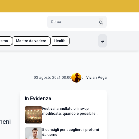
ismo
Mostre da vedere
Health
03 agosto 2021 08:00
di:
Vivian Vega
In Evidenza
Festival annullato o line-up
modificata: quando è possibile
chiedere un rimborso
meni
5 consigli per scegliere i profumi
da uomo