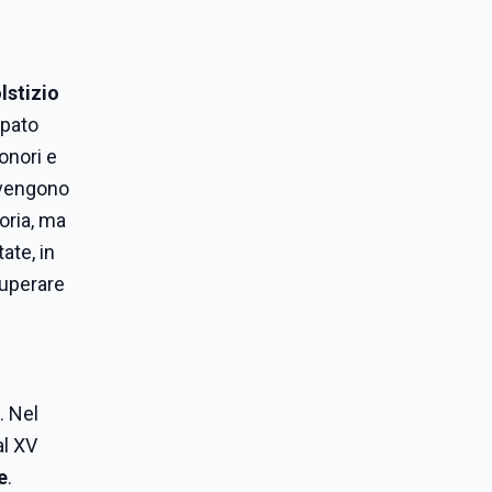
lstizio
upato
onori e
e vengono
toria, ma
ate, in
cuperare
. Nel
al XV
e
.