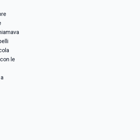
pre
e
 chiamava
elli
cola
 con le
 a