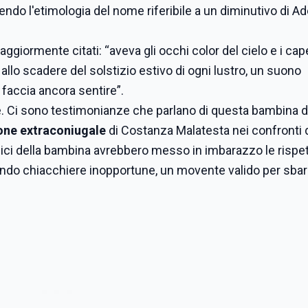
uendo l'etimologia del nome riferibile a un diminutivo di Ad
iormente citati: “aveva gli occhi color del cielo e i cape
e, allo scadere del solstizio estivo di ogni lustro, un suono
 faccia ancora sentire”.
ne. Ci sono testimonianze che parlano di questa bambina d
one extraconiugale
di Costanza Malatesta nei confronti 
rdici della bambina avrebbero messo in imbarazzo le rispet
tando chiacchiere inopportune, un movente valido per sba