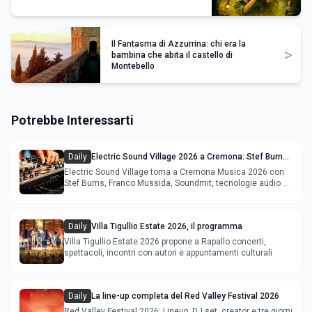
Il Fantasma di Azzurrina: chi era la
>
bambina che abita il castello di
Montebello
Potrebbe Interessarti
Daily
Electric Sound Village 2026 a Cremona: Stef Burns,
Soundmit e Young Band Contest, il programma
Electric Sound Village torna a Cremona Musica 2026 con
Stef Burns, Franco Mussida, Soundmit, tecnologie audio e
Young Ba
Daily
Villa Tigullio Estate 2026, il programma
Villa Tigullio Estate 2026 propone a Rapallo concerti,
spettacoli, incontri con autori e appuntamenti culturali
Daily
La line-up completa del Red Valley Festival 2026
Red Valley Festival 2026: Lineup, DJ set, creator e tre giorni