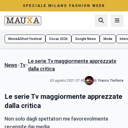
SPECIALE MILANO FASHION WEEK
Movie&Short Festival
Oscar 2026
Google News
Moda
Interv
Le serie Tv maggiormente apprezzate
News
>
Tv
>
dalla critica
03 agosto 2021 07:45
di:
Franco Tiniferra
Le serie Tv maggiormente apprezzate
dalla critica
Non solo dagli spettatori me favorevolmente
recensite dai media