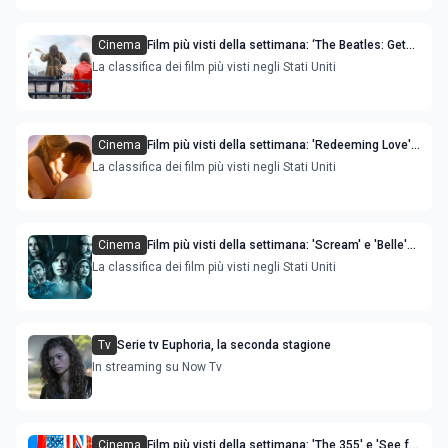
Cinema
Film più visti della settimana: ‘The Beatles: Get
Back - The Rooftop Concert’ è la novità
La classifica dei film più visti negli Stati Uniti
Cinema
Film più visti della settimana: 'Redeeming Love'
e 'The King's Daughter' sono le novità
La classifica dei film più visti negli Stati Uniti
Cinema
Film più visti della settimana: 'Scream' e 'Belle'
sono le novità
La classifica dei film più visti negli Stati Uniti
Tv
Serie tv Euphoria, la seconda stagione
In streaming su Now Tv
Cinema
Film più visti della settimana: 'The 355' e 'See for