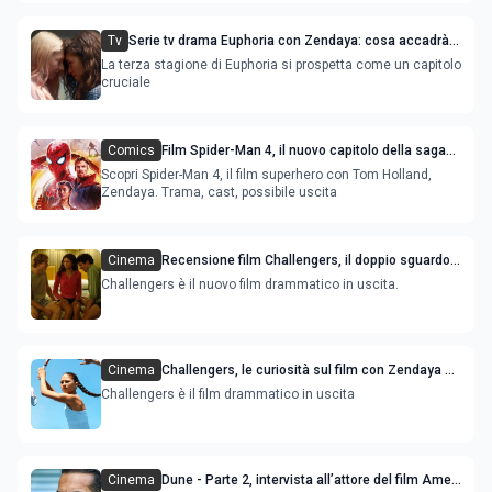
Tv
Serie tv drama Euphoria con Zendaya: cosa accadrà
nella terza stagione
La terza stagione di Euphoria si prospetta come un capitolo
cruciale
Comics
Film Spider-Man 4, il nuovo capitolo della saga
nel 2025
Scopri Spider-Man 4, il film superhero con Tom Holland,
Zendaya. Trama, cast, possibile uscita
Cinema
Recensione film Challengers, il doppio sguardo
di Zendaya
Challengers è il nuovo film drammatico in uscita.
Cinema
Challengers, le curiosità sul film con Zendaya e
Josh O’Connor
Challengers è il film drammatico in uscita
Cinema
Dune - Parte 2, intervista all’attore del film Amer