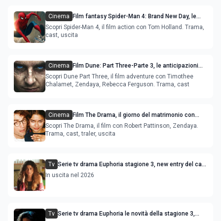
Cinema
Film fantasy Spider-Man 4: Brand New Day, le
novità sul sequel
Scopri Spider-Man 4, il film action con Tom Holland. Trama,
cast, uscita
Cinema
Film Dune: Part Three-Parte 3, le anticipazioni
sul sequel - trailer
Scopri Dune Part Three, il film adventure con Timothee
Chalamet, Zendaya, Rebecca Ferguson. Trama, cast
Cinema
Film The Drama, il giorno del matrimonio con
Zendaya e Robert Pattinson
Scopri The Drama, il film con Robert Pattinson, Zendaya.
Trama, cast, traler, uscita
Tv
Serie tv drama Euphoria stagione 3, new entry del cast
e anticipazioni
In uscita nel 2026
Tv
Serie tv drama Euphoria le novità della stagione 3,