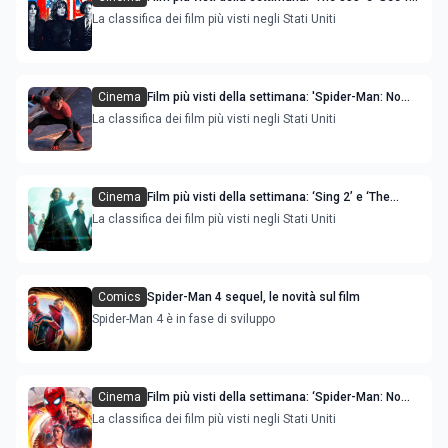
Me' sono le novità
La classifica dei film più visti negli Stati Uniti
Cinema
Film più visti della settimana: 'Spider-Man: No
Way Home' sempre primo, 'Jockey' è la novità
La classifica dei film più visti negli Stati Uniti
Cinema
Film più visti della settimana: ‘Sing 2’ e ‘The
Matrix Resurrections’ sono le novità
La classifica dei film più visti negli Stati Uniti
Comics
Spider-Man 4 sequel, le novità sul film
Spider-Man 4 è in fase di sviluppo
Cinema
Film più visti della settimana: ‘Spider-Man: No
Way Home’ e 'Nightmare Alley' sono le novità
La classifica dei film più visti negli Stati Uniti