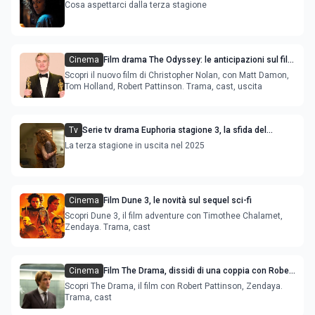
prima immagine al via le riprese
Cosa aspettarci dalla terza stagione
Cinema
Film drama The Odyssey: le anticipazioni sul film
e sulla trama, diretto da Christopher Nolan
Scopri il nuovo film di Christopher Nolan, con Matt Damon,
Tom Holland, Robert Pattinson. Trama, cast, uscita
Tv
Serie tv drama Euphoria stagione 3, la sfida del
personaggio interpretato da Zendaya
La terza stagione in uscita nel 2025
Cinema
Film Dune 3, le novità sul sequel sci-fi
Scopri Dune 3, il film adventure con Timothee Chalamet,
Zendaya. Trama, cast
Cinema
Film The Drama, dissidi di una coppia con Robert
Pattinson e Zendaya
Scopri The Drama, il film con Robert Pattinson, Zendaya.
Trama, cast