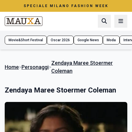
SPECIALE MILANO FASHION WEEK
Movie&Short Festival
Oscar 2026
Google News
Moda
Interv
Zendaya Maree Stoermer
Home
>
Personaggi
>
Coleman
Zendaya Maree Stoermer Coleman