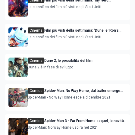
Cinema
Film più visti della settimana: ‘My Hero
Academia, World Heroes' Mission’ è la novità
La classifica dei film più visti negli Stati Uniti
Cinema
Film più visti della settimana: ‘Dune’ e ‘Ron's
Gone Wrong' sono le novità
La classifica dei film più visti negli Stati Uniti
Cinema
Dune 2, le possibilità del film
Dune 2 è in fase di sviluppo
Comics
Spider-Man: No Way Home, dal trailer emerge
l’ipotesi che Doctor Strange sia Mephisto
Spider-Man - No Way Home esce a dicembre 2021
Comics
Spider-Man 3 - Far From Home sequel, le novità
sul film
Spider-Man: No Way Home uscirà nel 2021