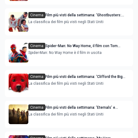
Cinema
Film più visti della settimana: ‘Ghostbusters:
Afterlife’ e ‘King Richard’ sono le novità
La classifica dei film più visti negli Stati Uniti
Cinema
Spider-Man: No Way Home, il film con Tom
Holland e Zendaya, immagini dal set
Spider-Man: No Way Home è il film in uscita
Cinema
Film più visti della settimana: ‘Clifford the Big
Red Dog’ e ‘Belfast’ sono le novità
La classifica dei film più visti negli Stati Uniti
Cinema
Film più visti della settimana: 'Eternals’ e
'Spencer’ sono le novità
La classifica dei film più visti negli Stati Uniti