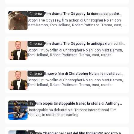
Cinema
Film drama The Odyssey: la ricerca del padre
con Tom Holland e Matt Damon
Scopri The Odyssey, film action di Christopher Nolan con
Matt Damon, Tom Holland, Robert Pattinson. Trama, cast,
uscita
Cinema
Film drama The Odyssey: le anticipazioni sul film
e sulla trama, diretto da Christopher Nolan
Scopri il nuovo film di Christopher Nolan, con Matt Damon,
Tom Holland, Robert Pattinson. Trama, cast, uscita
Cinema
Il nuovo film di Christopher Nolan, le novità sul
cast
Scopri il nuovo film di Christopher Nolan, con Matt Damon,
Tom Holland, Robert Pattinson. Trama, cast, uscita
Tv
Film biopic Unstoppable trailer, la storia di Anthony
Robles interpretato da Jharrel Jerome
Unstoppable ha debuttato al Toronto International Film
Festival, in uscita in streaming
Tv
Kyle Chandler nel cast del film thriller RIP accanto a