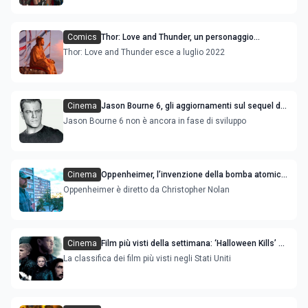
Comics
Thor: Love and Thunder, un personaggio
riflessivo nel teaser del film
Thor: Love and Thunder esce a luglio 2022
Cinema
Jason Bourne 6, gli aggiornamenti sul sequel del
film
Jason Bourne 6 non è ancora in fase di sviluppo
Cinema
Oppenheimer, l’invenzione della bomba atomica
nel nuovo film con Cillian Murphy e Matt Damon
Oppenheimer è diretto da Christopher Nolan
Cinema
Film più visti della settimana: ‘Halloween Kills’ e
‘The Last Duel' sono le novità
La classifica dei film più visti negli Stati Uniti