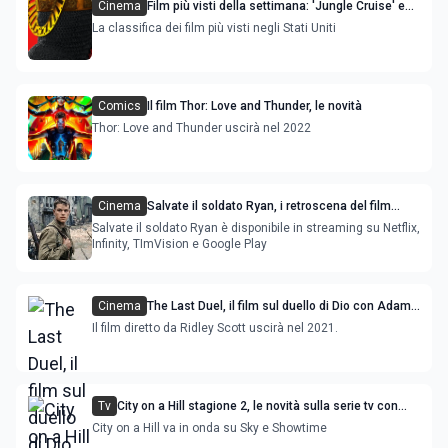
Cinema
Film più visti della settimana: 'Jungle Cruise' e
'The Green Knight' le novità
La classifica dei film più visti negli Stati Uniti
Comics
Il film Thor: Love and Thunder, le novità
Thor: Love and Thunder uscirà nel 2022
Cinema
Salvate il soldato Ryan, i retroscena del film
iconico di guerra di Steven Spielberg
Salvate il soldato Ryan è disponibile in streaming su Netflix,
Infinity, TImVision e Google Play
Cinema
The Last Duel, il film sul duello di Dio con Adam
Driver e Matt Damon
Il film diretto da Ridley Scott uscirà nel 2021.
Tv
City on a Hill stagione 2, le novità sulla serie tv con
Kevin Bacon e Sarah Sash
City on a Hill va in onda su Sky e Showtime