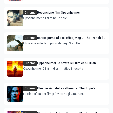
Cinema
Recensione film Oppenheimer
Oppenheimer è il film nelle sale
Cinema
Barbie: primo al box office, Meg 2: The Trench è
la novità
Il box office dei film più visti negli Stati Uniti
Cinema
Oppenheimer, le novità sul film con Cillian
Murphy e Emily Blunt
Oppenheimer è il film drammatico in uscita
Cinema
Film più visti della settimana: 'The Pope's
Exorcist' e 'Renfield' sono le novità
La classifica dei film più visti negli Stati Uniti