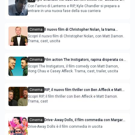
Ben Affleck e Matt Damon
Con l'arrivo di Lanterns e RIP, Kyle Chandler si prepara a
entrare in una nuova fase della sua carriera
Cinema
Il nuovo film di Christopher Nolan, la trama
ipotetica con Matt Damon
Scopri il nuovo film di Christopher Nolan, con Matt Damon.
Trama, cast, uscita
Cinema
Film action The Instigators, rapina disperata con
Matt Damon e Casey Affleck
Scopri The Instigators, il film comedy con Matt Damon,
Hong Chau e Casey Affleck. Trama, cast, trailer, uscita
Cinema
RIP, il nuovo film thriller con Ben Affleck e Matt
Damon
Scopri RIP, il film thriller con Ben Affleck e Matt Damon.
Trama, cast
Cinema
Drive-Away Dolls, il film commedia con Margaret
Qualley e Geraldine Viswanathan
Drive-Away Dolls è il film commedia in uscita