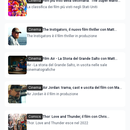
Cinema
Film più visti della settimana: 'The Super Mario
Bros. Movie' e 'Air' sono le novità
La classifica dei film più visti negli Stati Uniti
Cinema
The Instigators, il nuovo film thriller con Matt
Damon e Casey Affleck
The Instigators è il film thriller in produzione
Cinema
Film Air - La Storia del Grande Salto con Matt
Damon e Ben Affleck: trama, cast e uscita
Air - La storia del Grande Salto, in uscita nelle sale
cinematografiche
Cinema
Air Jordan: trama, cast e uscita del film con Matt
Damon e Ben Affleck
Air Jordan è il film in produzione
Comics
Thor: Love and Thunder, il film con Chris
Hemsworth e Natalie Portman, immagini dal set
Thor: Love and Thunder esce nel 2022