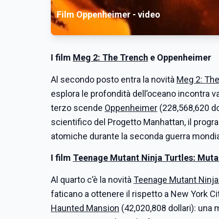
Film Oppenheimer - video
I film
Meg 2: The Trench
e
Oppenheimer
Al secondo posto entra la novità
Meg 2: Th
esplora le profondità dell’oceano incontra 
terzo scende
Oppenheimer
(228,568,620 dol
scientifico del Progetto Manhattan, il progr
atomiche durante la seconda guerra mondia
I film
Teenage Mutant Ninja Turtles: Mu
Al quarto c’è la novità
Teenage Mutant Ninja
faticano a ottenere il rispetto a New York C
Haunted Mansion
(42,020,808 dollari): una