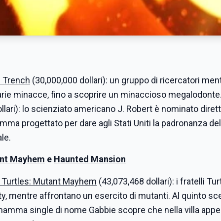
e Trench
(30,000,000 dollari): un gruppo di ricercatori men
varie minacce, fino a scoprire un minaccioso megalodonte.
lari): lo scienziato americano J. Robert è nominato diret
amma progettato per dare agli Stati Uniti la padronanza del
le.
tant Mayhem
e
Haunted Mansion
 Turtles: Mutant Mayhem
(43,073,468 dollari): i fratelli Tur
ity, mentre affrontano un esercito di mutanti. Al quinto s
 mamma single di nome Gabbie scopre che nella villa app