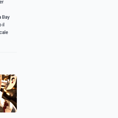
er
la Bay
 il
icale