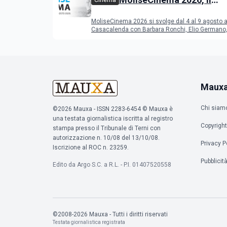
Cinema
programma del festival
MoliseCinema 2026 si svolge dal 4 al 9 agosto 
Casacalenda con Barbara Ronchi, Elio Germano, 
film in concorso
Maux
Chi siam
©2026 Mauxa - ISSN 2283-6454 © Mauxa è
una testata giornalistica iscritta al registro
Copyright
stampa presso il Tribunale di Terni con
autorizzazione n. 10/08 del 13/10/08.
Privacy P
Iscrizione al ROC n. 23259.
Pubblicit
Edito da Argo S.C. a R.L. - P.I. 01407520558
©2008-2026 Mauxa - Tutti i diritti riservati
Testata giornalistica registrata