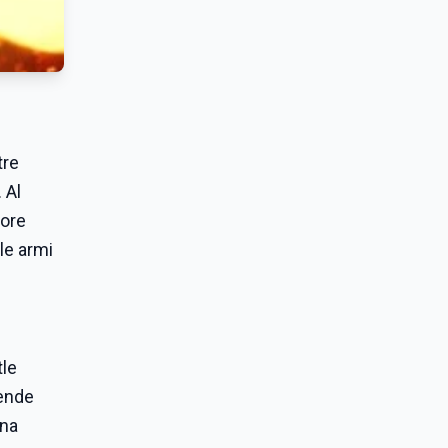
tre
 Al
tore
le armi
tle
cende
ena