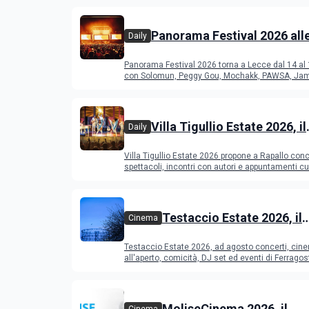
Panorama Festival 2026 all
Daily
del Duca di Lecce: lineup e
Panorama Festival 2026 torna a Lecce dal 14 al
programma
con Solomun, Peggy Gou, Mochakk, PAWSA, Jam
altri DJ
Villa Tigullio Estate 2026, il
Daily
programma
Villa Tigullio Estate 2026 propone a Rapallo conc
spettacoli, incontri con autori e appuntamenti cul
Testaccio Estate 2026, il
Cinema
programma di agosto e
Testaccio Estate 2026, ad agosto concerti, cin
Ferragosto
all'aperto, comicità, DJ set ed eventi di Ferrago
MoliseCinema 2026, il