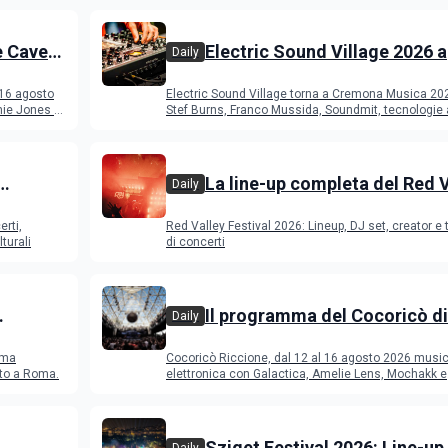
e Cave
Electric Sound Village 2026 a
Daily
Cremona: Stef Burns, Soundm
 16 agosto
Electric Sound Village torna a Cremona Musica 20
Young Band Contest, il pro
ie Jones e
Stef Burns, Franco Mussida, Soundmit, tecnologie 
Young Ba
La line-up completa del Red 
Daily
Festival 2026
erti,
Red Valley Festival 2026: Lineup, DJ set, creator e t
turali
di concerti
Il programma del Cocoricò di
Daily
Riccione dal 12 al 16 agosto 
ema
Cocoricò Riccione, dal 12 al 16 agosto 2026 musi
sto a Roma.
elettronica con Galactica, Amelie Lens, Mochakk e
Deeperfect.
Sziget Festival 2026: Line-up