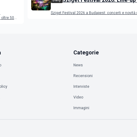
Daily
programma
a
Sziget Festival 2026 a Budapest: concerti e novità
oltre 50
a
Categorie
o
News
Recensioni
olicy
Interviste
à
Video
Immagini