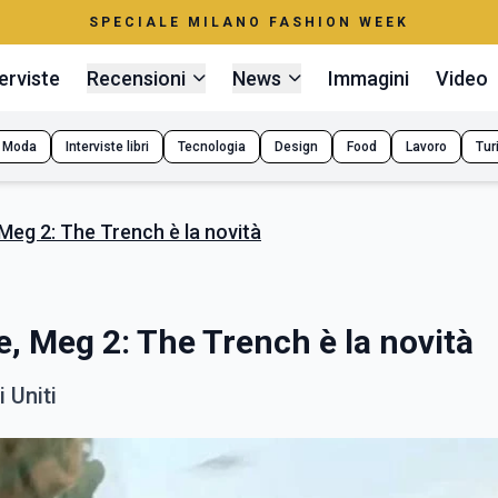
SPECIALE MILANO FASHION WEEK
erviste
Recensioni
News
Immagini
Video
Moda
Interviste libri
Tecnologia
Design
Food
Lavoro
Tur
 Meg 2: The Trench è la novità
ce, Meg 2: The Trench è la novità
i Uniti