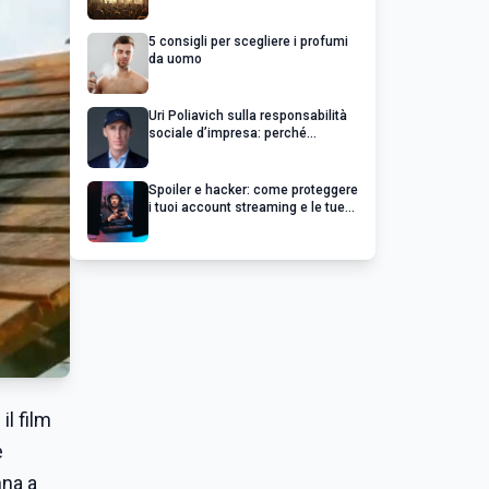
chiedere un rimborso
5 consigli per scegliere i profumi
da uomo
Uri Poliavich sulla responsabilità
sociale d’impresa: perché
un’impresa di successo va oltre il
profitto
Spoiler e hacker: come proteggere
i tuoi account streaming e le tue
serie preferite
il film
e
nna a