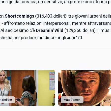
na guida turistica, un sensitivo, un prete e uno storico p
con
Shortcomings
(316,403 dollari): tre giovani urbani del
- affrontano relazioni interpersonali, mentre attraversano
. Al sedicesimo c’è
Dreamin' Wild
(129,360 dollari): il mus
e ha per produrre un disco negli anni '70.
t Robbie
Matt Damon