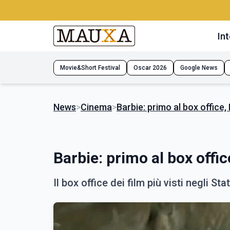
Int
Movie&Short Festival
Oscar 2026
Google News
News
>
Cinema
>
Barbie: primo al box office,
Barbie: primo al box offi
Il box office dei film più visti negli Stat