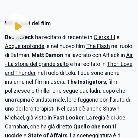
RIP, il cast del film
Ben Affleck
ha recitato di recente in
Clerks III
e
Acque profonde
, e nel nuovo film
The Flash
nel ruolo
di Batman.
Matt Damon
ha lavorato con Affleck in
Air
- La storia del grande salto
e ha recitato in
Thor: Love
and Thunder
, nel ruolo di Loki. I due sono anche
insieme nel film in uscita
The Instigators
,
film
poliziesco e thriller che segue due ladri: dopo che
una rapina è andata male, loro fuggono con l'aiuto di
uno dei loro terapisti. Nel cast c’è anche Shawn
Michael, già visto in
Fast Looker
. La regia è di Joe
Carnahan, che ha già diretto
Quello che non ti
uccide
e
State of Affairs
. La sceneggiatura è di