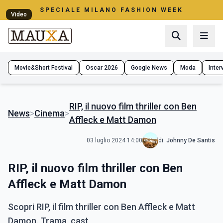
SPECIALE MILANO FASHION WEEK
Video
Movie&Short Festival
Oscar 2026
Google News
Moda
Interv
RIP, il nuovo film thriller con Ben
News
>
Cinema
>
Affleck e Matt Damon
03 luglio 2024 14:00
di:
Johnny De Santis
RIP, il nuovo film thriller con Ben
Affleck e Matt Damon
Scopri RIP, il film thriller con Ben Affleck e Matt
Damon. Trama, cast