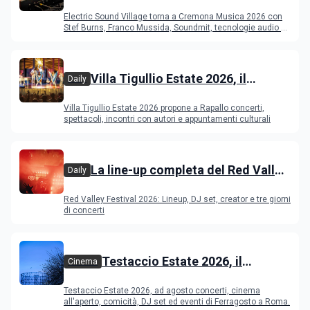
Cremona: Stef Burns, Soundmit e
Electric Sound Village torna a Cremona Musica 2026 con
Young Band Contest, il programma
Stef Burns, Franco Mussida, Soundmit, tecnologie audio e
Young Ba
Villa Tigullio Estate 2026, il
Daily
programma
Villa Tigullio Estate 2026 propone a Rapallo concerti,
spettacoli, incontri con autori e appuntamenti culturali
La line-up completa del Red Valley
Daily
Festival 2026
Red Valley Festival 2026: Lineup, DJ set, creator e tre giorni
di concerti
Testaccio Estate 2026, il
Cinema
programma di agosto e
Testaccio Estate 2026, ad agosto concerti, cinema
Ferragosto
all'aperto, comicità, DJ set ed eventi di Ferragosto a Roma.