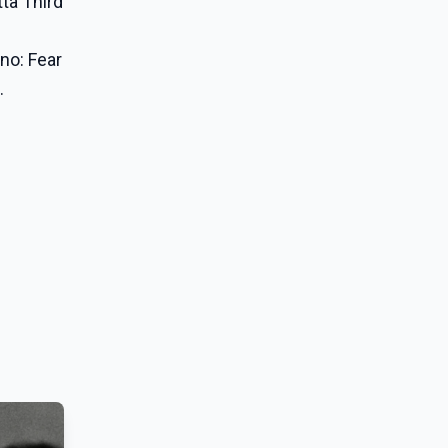
tta Third
nno: Fear
.