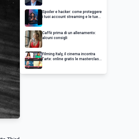
un’impresa di successo va oltre il
profitto
Spoiler e hacker: come proteggere
i tuoi account streaming e le tue
serie preferite
Caffè prima di un allenamento:
alcuni consigli
Filming Italy, il cinema incontra
l’arte: online gratis le masterclass
esclusive dei grandi del cinema