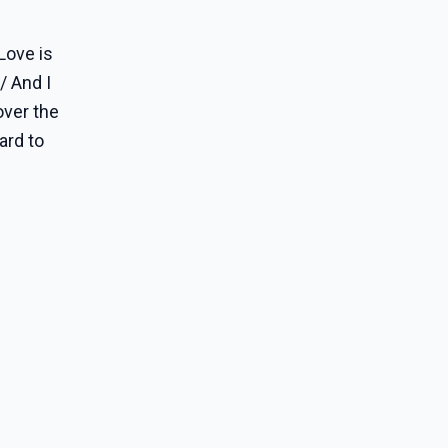
"Love is
/ And I
over the
ard to