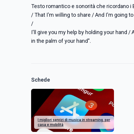
Testo romantico e sonorità che ricordano i B
/ That I'm willing to share / And I'm going 
/
I'll give you my help by holding your hand / 
in the palm of your hand".
Schede
I migliori servizi di musica in streaming, per
casa e mobilità