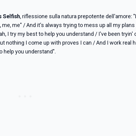
s Selfish
, riflessione sulla natura prepotente dell'amore: 
e, me, me" / And it's always trying to mess up all my plans 
, I try my best to help you understand / I've been tryin' 
t nothing I come up with proves I can / And I work real h
o help you understand".