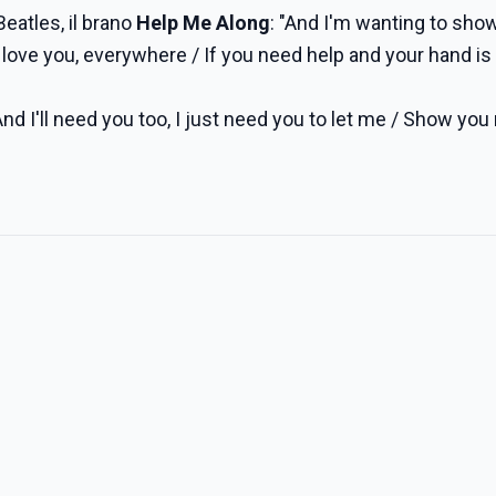
eatles, il brano
Help Me Along
: "And I'm wanting to sho
to love you, everywhere / If you need help and your hand i
And I'll need you too, I just need you to let me / Show you