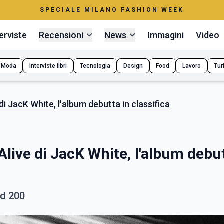
SPECIALE MILANO FASHION WEEK
erviste
Recensioni
News
Immagini
Video
Moda
Interviste libri
Tecnologia
Design
Food
Lavoro
Tur
i JacK White, l'album debutta in classifica
live di JacK White, l'album debu
rd 200