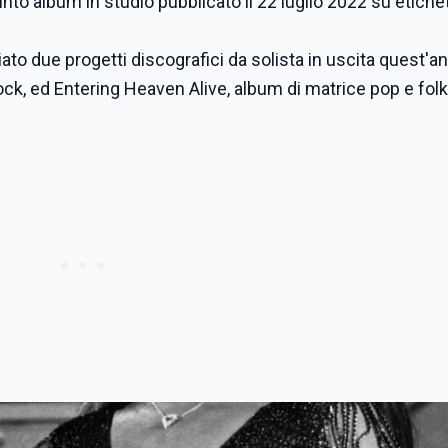
nto album in studio pubblicato il 22 luglio 2022 su etiche
ato due progetti discografici da solista in uscita quest'a
ck, ed Entering Heaven Alive, album di matrice pop e folk