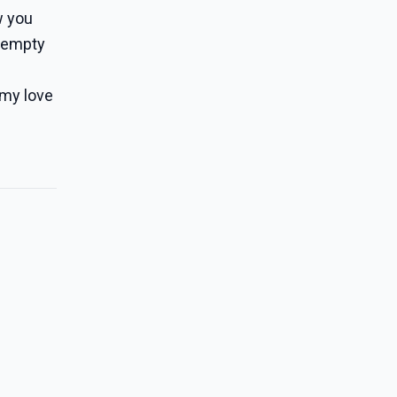
w you
s empty
 my love