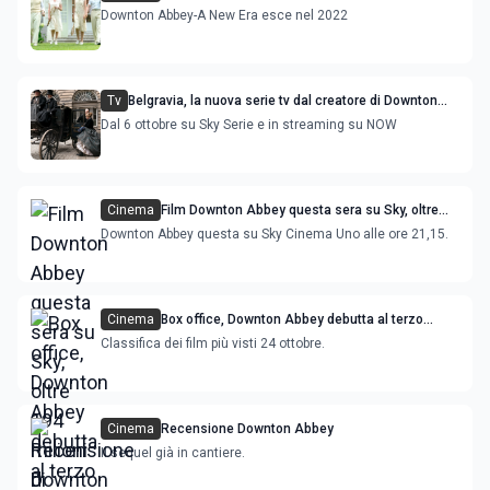
serie tv con Elizabeth McGovern: immagini dal
Downton Abbey-A New Era esce nel 2022
set
Tv
Belgravia, la nuova serie tv dal creatore di Downton
Abbey
Dal 6 ottobre su Sky Serie e in streaming su NOW
Cinema
Film Downton Abbey questa sera su Sky, oltre
194 milioni di dollari al box office
Downton Abbey questa su Sky Cinema Uno alle ore 21,15.
Cinema
Box office, Downton Abbey debutta al terzo
posto
Classifica dei film più visti 24 ottobre.
Cinema
Recensione Downton Abbey
Il sequel già in cantiere.