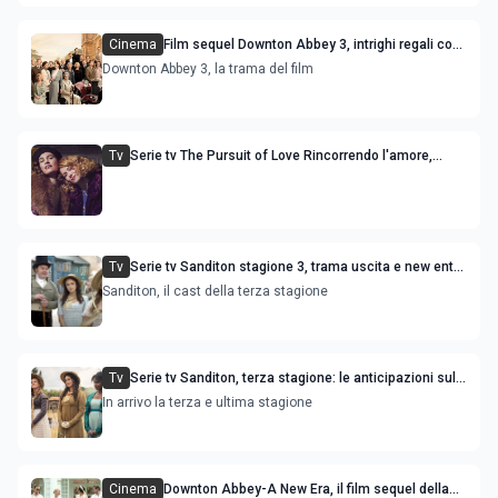
Cinema
Film sequel Downton Abbey 3, intrighi regali con
Joely Richardson e Dominic West
Downton Abbey 3, la trama del film
Tv
Serie tv The Pursuit of Love Rincorrendo l'amore,
stagione 1: uscita trama e cast
Tv
Serie tv Sanditon stagione 3, trama uscita e new entry
nel cast
Sanditon, il cast della terza stagione
Tv
Serie tv Sanditon, terza stagione: le anticipazioni sul
cast e la trama
In arrivo la terza e ultima stagione
Cinema
Downton Abbey-A New Era, il film sequel della