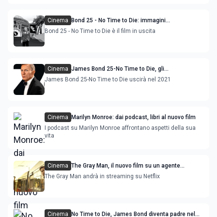
Cinema
Bond 25 - No Time to Die: immagini
dell'anteprima a Londra, con Daniel Craig, Ana
Bond 25 - No Time to Die è il film in uscita
de Armas
Cinema
James Bond 25-No Time to Die, gli
aggiornamento sul sequel del film
James Bond 25-No Time to Die uscirà nel 2021
Cinema
Marilyn Monroe: dai podcast, libri al nuovo film
I podcast su Marilyn Monroe affrontano aspetti della sua
vita
Cinema
The Gray Man, il nuovo film su un agente
assassino con Chris Evans e Ryan Gosling
The Gray Man andrà in streaming su Netflix
Cinema
No Time to Die, James Bond diventa padre nel