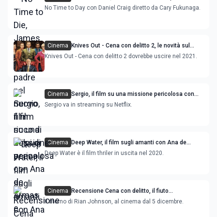
nuovo film ricco di colpi di scena
No Time to Day con Daniel Craig diretto da Cary Fukunaga.
Cinema
Knives Out - Cena con delitto 2, le novità sul
sequel del film con Daniel Craig
Knives Out - Cena con delitto 2 dovrebbe uscire nel 2021.
Cinema
Sergio, il film su una missione pericolosa con
Ana de Armas e Wagner Moura
Sergio va in streaming su Netflix.
Cinema
Deep Water, il film sugli amanti con Ana de
Armas e Ben Affleck
Deep Water è il film thriler in uscita nel 2020.
Cinema
Recensione Cena con delitto, il fiuto
investigativo di Daniel Craig
Il ritorno di Rian Johnson, al cinema dal 5 dicembre.