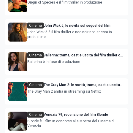
Vikander e Jude Law
Origin of Species è il film thriller in produzione
Cinema
John Wick 5, le novità sul sequel del film
John Wick 5 è il film thriller e neo-noir non ancora in
produzione
Cinema
Ballerina: trama, cast e uscita del film thriller con
Ana de Armas e Keanu Reeves
Ballerina è in fase di produzione
Cinema
The Gray Man 2: le novità, trama, cast e uscita
del film
The Gray Man 2 andrà in streaming su Netflix
Cinema
Venezia 79, recensione del film Blonde
Blonde è il film in concorso alla Mostra del Cinema di
Venezia