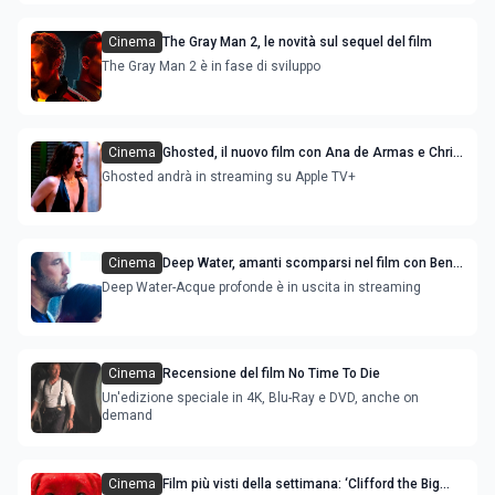
Cinema
The Gray Man 2, le novità sul sequel del film
The Gray Man 2 è in fase di sviluppo
Cinema
Ghosted, il nuovo film con Ana de Armas e Chris
Evans
Ghosted andrà in streaming su Apple TV+
Cinema
Deep Water, amanti scomparsi nel film con Ben
Affleck e Ana de Armas: immagini dal set
Deep Water-Acque profonde è in uscita in streaming
Cinema
Recensione del film No Time To Die
Un'edizione speciale in 4K, Blu-Ray e DVD, anche on
demand
Cinema
Film più visti della settimana: ‘Clifford the Big