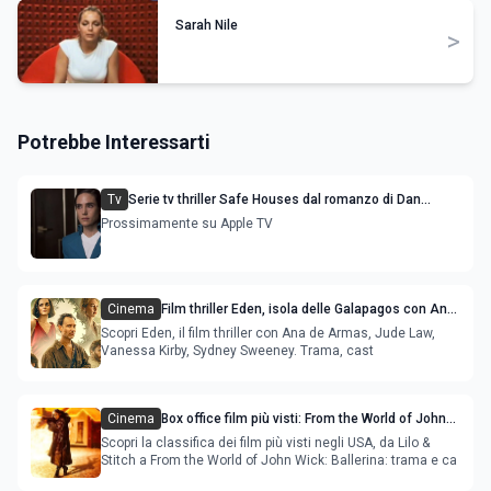
Sarah Nile
>
Potrebbe Interessarti
Tv
Serie tv thriller Safe Houses dal romanzo di Dan
Fesperman, le anticipazioni
Prossimamente su Apple TV
Cinema
Film thriller Eden, isola delle Galapagos con Ana
de Armas e Jude Law
Scopri Eden, il film thriller con Ana de Armas, Jude Law,
Vanessa Kirby, Sydney Sweeney. Trama, cast
Cinema
Box office film più visti: From the World of John
Wick: Ballerina è la novità
Scopri la classifica dei film più visti negli USA, da Lilo &
Stitch a From the World of John Wick: Ballerina: trama e ca