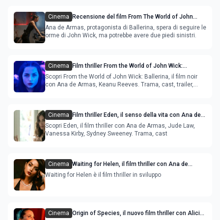
Cinema
Recensione del film From The World of John
Wick: Ballerina
Ana de Armas, protagonista di Ballerina, spera di seguire le
orme di John Wick, ma potrebbe avere due piedi sinistri.
Cinema
Film thriller From the World of John Wick:
Ballerina, danzatrice assassina con Ana de
Scopri From the World of John Wick: Ballerina, il film noir
Armas
con Ana de Armas, Keanu Reeves. Trama, cast, trailer,
uscita
Cinema
Film thriller Eden, il senso della vita con Ana de
Armas e Jude Law
Scopri Eden, il film thriller con Ana de Armas, Jude Law,
Vanessa Kirby, Sydney Sweeney. Trama, cast
Cinema
Waiting for Helen, il film thriller con Ana de
Armas
Waiting for Helen è il film thriller in sviluppo
Cinema
Origin of Species, il nuovo film thriller con Alicia