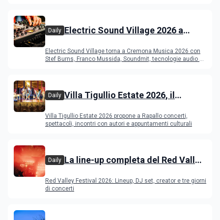
e altri DJ
Electric Sound Village 2026 a
Daily
Cremona: Stef Burns, Soundmit e
Electric Sound Village torna a Cremona Musica 2026 con
Young Band Contest, il programma
Stef Burns, Franco Mussida, Soundmit, tecnologie audio e
Young Ba
Villa Tigullio Estate 2026, il
Daily
programma
Villa Tigullio Estate 2026 propone a Rapallo concerti,
spettacoli, incontri con autori e appuntamenti culturali
La line-up completa del Red Valley
Daily
Festival 2026
Red Valley Festival 2026: Lineup, DJ set, creator e tre giorni
di concerti