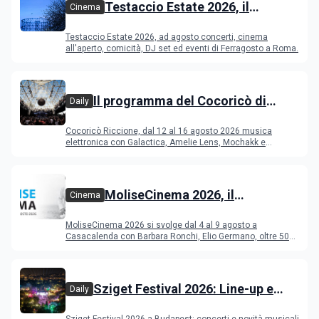
Testaccio Estate 2026, il
Cinema
programma di agosto e
Testaccio Estate 2026, ad agosto concerti, cinema
Ferragosto
all'aperto, comicità, DJ set ed eventi di Ferragosto a Roma.
Il programma del Cocoricò di
Daily
Riccione dal 12 al 16 agosto 2026
Cocoricò Riccione, dal 12 al 16 agosto 2026 musica
elettronica con Galactica, Amelie Lens, Mochakk e
Deeperfect.
MoliseCinema 2026, il
Cinema
programma del festival
MoliseCinema 2026 si svolge dal 4 al 9 agosto a
Casacalenda con Barbara Ronchi, Elio Germano, oltre 50
film in concorso
Sziget Festival 2026: Line-up e
Daily
programma
Sziget Festival 2026 a Budapest: concerti e novità musicali