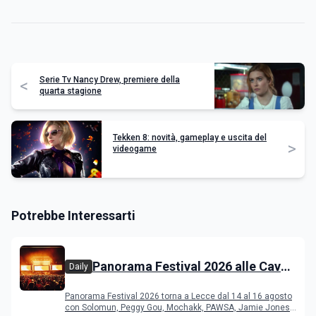
Serie Tv Nancy Drew, premiere della
<
quarta stagione
Tekken 8: novità, gameplay e uscita del
>
videogame
Potrebbe Interessarti
Panorama Festival 2026 alle Cave
Daily
del Duca di Lecce: lineup e
Panorama Festival 2026 torna a Lecce dal 14 al 16 agosto
programma
con Solomun, Peggy Gou, Mochakk, PAWSA, Jamie Jones