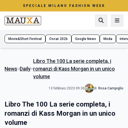
SPECIALE MILANO FASHION WEEK
Movie&Short Festival
Oscar 2026
Google News
Moda
Interv
Libro The 100 La serie completa, i
News
>
Daily
>
romanzi di Kass Morgan in un unico
volume
13 febbraio 2023 09:30
di:
Rosa Campiglio
Libro The 100 La serie completa, i
romanzi di Kass Morgan in un unico
volume