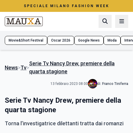
SPECIALE MILANO FASHION WEEK
Movie&Short Festival
Oscar 2026
Google News
Moda
Interv
Serie Tv Nancy Drew, premiere della
News
>
Tv
>
quarta stagione
13 febbraio 2023 08:00
di:
Franco Tiniferra
Serie Tv Nancy Drew, premiere della
quarta stagione
Torna l’investigatrice dilettanti tratta dai romanzi