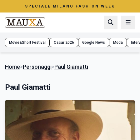
SPECIALE MILANO FASHION WEEK
Movie&Short Festival
Oscar 2026
Google News
Moda
Interv
Home
>
Personaggi
>
Paul Giamatti
Paul Giamatti