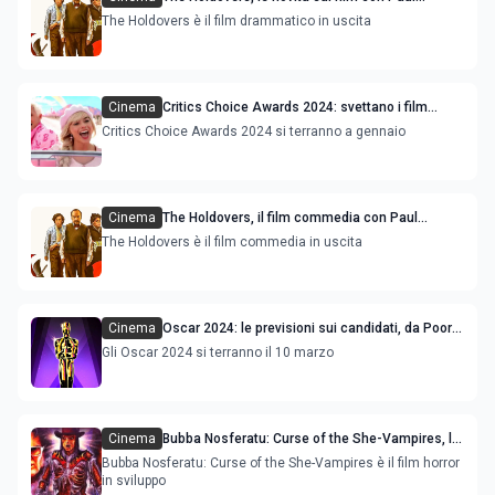
Giamatti
The Holdovers è il film drammatico in uscita
Cinema
Critics Choice Awards 2024: svettano i film
Barbie, Oppenheimer e Poor Things
Critics Choice Awards 2024 si terranno a gennaio
Cinema
The Holdovers, il film commedia con Paul
Giamatti e Da'Vine Joy Randolph
The Holdovers è il film commedia in uscita
Cinema
Oscar 2024: le previsioni sui candidati, da Poor
Things a Oppenheimer
Gli Oscar 2024 si terranno il 10 marzo
Cinema
Bubba Nosferatu: Curse of the She-Vampires, le
novità sul sequel del film
Bubba Nosferatu: Curse of the She-Vampires è il film horror
in sviluppo