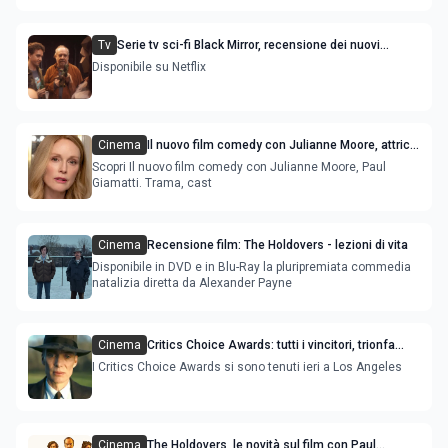
Tv
Serie tv sci-fi Black Mirror, recensione dei nuovi
episodi stagione 7
Disponibile su Netflix
Cinema
Il nuovo film comedy con Julianne Moore, attrice
persa diretta da Jesse Eisenberg
Scopri Il nuovo film comedy con Julianne Moore, Paul
Giamatti. Trama, cast
Cinema
Recensione film: The Holdovers - lezioni di vita
Disponibile in DVD e in Blu-Ray la pluripremiata commedia
natalizia diretta da Alexander Payne
Cinema
Critics Choice Awards: tutti i vincitori, trionfa
Oppenheimer, Succession è la miglior serie tv
I Critics Choice Awards si sono tenuti ieri a Los Angeles
Cinema
The Holdovers, le novità sul film con Paul