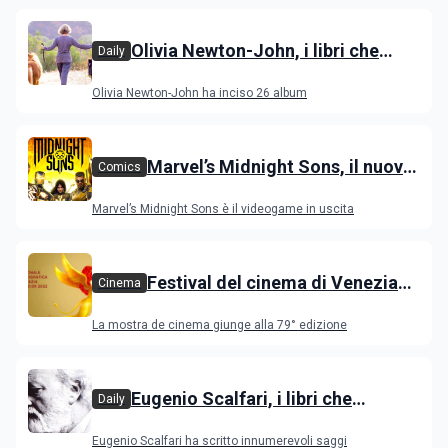
Olivia Newton-John, i libri che
Daily
raccontano l’artista scomparsa
Olivia Newton-John ha inciso 26 album
Marvel’s Midnight Sons, il nuovo
Comics
videogame RPG con gli eroi
Marvel’s Midnight Sons è il videogame in uscita
degli Avengers
Festival del cinema di Venezia
Cinema
2022, il programma dei film in
La mostra de cinema giunge alla 79° edizione
concorso e nelle varie sezioni
Eugenio Scalfari, i libri che
Daily
raccontano il giornalista
Eugenio Scalfari ha scritto innumerevoli saggi