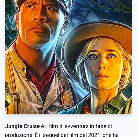
Jungle Cruise
è il film di avventura in fase di
produzione. È il sequel del
film del 2021
, che ha