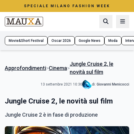
SPECIALE MILANO FASHION WEEK
Movie&Short Festival
Oscar 2026
Google News
Moda
Interv
Jungle Cruise 2, le
Approfondimenti
>
Cinema
>
novità sul film
13 settembre 2021 10:30
di:
Giovanni Menicocci
Jungle Cruise 2, le novità sul film
Jungle Cruise 2 è in fase di produzione