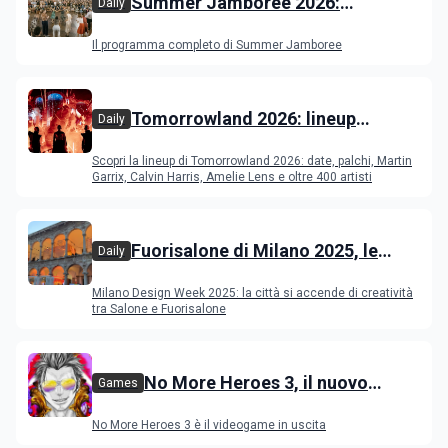
Summer Jamboree 2026:
Daily
programma, artisti, concerti e
Il programma completo di Summer Jamboree
appuntamenti a Senigallia
Tomorrowland 2026: lineup
Daily
completa, date, palchi e artisti del
Scopri la lineup di Tomorrowland 2026: date, palchi, Martin
festival EDM in Belgio
Garrix, Calvin Harris, Amelie Lens e oltre 400 artisti
Fuorisalone di Milano 2025, le
Daily
novità
Milano Design Week 2025: la città si accende di creatività
tra Salone e Fuorisalone
No More Heroes 3, il nuovo
Games
videogame action-adventure: le
No More Heroes 3 è il videogame in uscita
novità