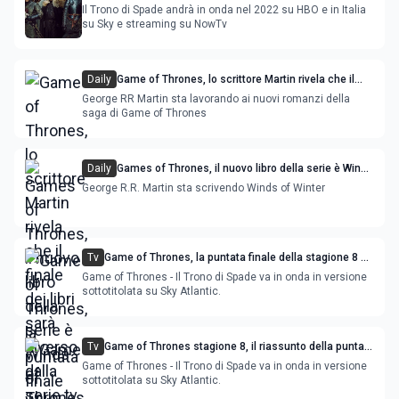
Il Trono di Spade andrà in onda nel 2022 su HBO e in Italia
su Sky e streaming su NowTv
Daily
Game of Thrones, lo scrittore Martin rivela che il
finale dei libri sarà diverso dalla serie tv
George RR Martin sta lavorando ai nuovi romanzi della
saga di Game of Thrones
Daily
Games of Thrones, il nuovo libro della serie è Winds
of Winter
George R.R. Martin sta scrivendo Winds of Winter
Tv
Game of Thrones, la puntata finale della stagione 8 e
la ricostruzione di King's Landing
Game of Thrones - Il Trono di Spade va in onda in versione
sottotitolata su Sky Atlantic.
Tv
Game of Thrones stagione 8, il riassunto della puntata
5: la fuga di Cersei
Game of Thrones - Il Trono di Spade va in onda in versione
sottotitolata su Sky Atlantic.