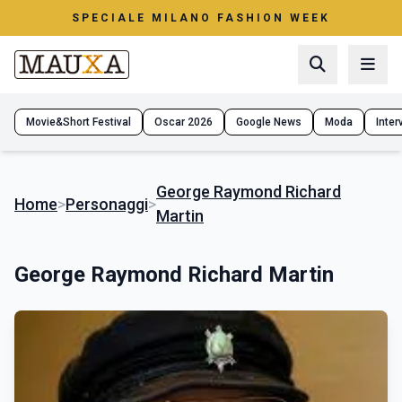
SPECIALE MILANO FASHION WEEK
Movie&Short Festival
Oscar 2026
Google News
Moda
Interv
George Raymond Richard
Home
>
Personaggi
>
Martin
George Raymond Richard Martin