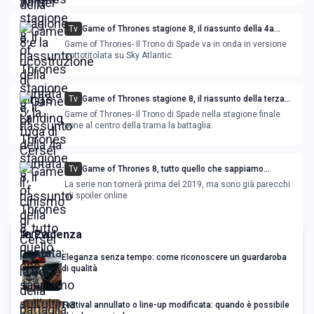
Tv
Game of Thrones stagione 8, il riassunto della 4a
puntata: il cinismo di Cersei
Game of Thrones- Il Trono di Spade va in onda in versione
sottotitolata su Sky Atlantic.
Tv
Game of Thrones stagione 8, il riassunto della terza
puntata: la notte della battaglia
Game of Thrones- Il Trono di Spade nella stagione finale
pone al centro della trama la battaglia.
Tv
Game of Thrones 8, tutto quello che sappiamo
sull’ultima stagione
La serie non tornerà prima del 2019, ma sono già parecchi
gli spoiler online
In Evidenza
Eleganza senza tempo: come riconoscere un guardaroba
di qualità
Festival annullato o line-up modificata: quando è possibile