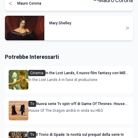
<
Mauro Corona
Mary Shelley
>
Potrebbe Interessarti
Cinema
In the Lost Lands, il nuovo film fantasy con Milla
Jovovich e Dave Bautista
In the Lost Lands è in fase di produzione
Tv
Nuova serie Tv spin-off di Game Of Thrones: House
Of The Dragon
House Of The Dragon andrà in onda su HBO
Tv
Il Trono di Spade: le novità sul prequel della serie tv