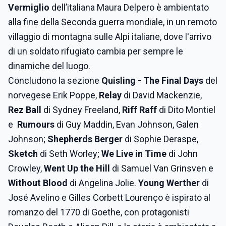
Vermiglio
dell’italiana Maura Delpero è ambientato
alla fine della Seconda guerra mondiale, in un remoto
villaggio di montagna sulle Alpi italiane, dove l'arrivo
di un soldato rifugiato cambia per sempre le
dinamiche del luogo.
Concludono la sezione
Quisling - The Final Days
del
norvegese Erik Poppe,
Relay
di David Mackenzie,
Rez Ball
di Sydney Freeland,
Riff Raff
di Dito Montiel
e
Rumours
di Guy Maddin, Evan Johnson, Galen
Johnson;
Shepherds Berger
di Sophie Deraspe,
Sketch
di Seth Worley;
We Live in Time
di John
Crowley,
Went Up the Hill
di Samuel Van Grinsven e
Without Blood
di Angelina Jolie.
Young Werther
di
José Avelino e Gilles Corbett Lourenço è ispirato al
romanzo del 1770 di Goethe, con protagonisti