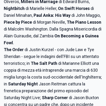
Oliveros,
Millers in Marriage
di Edward Burns,
Nightbitch
di Marielle Heller,
On Swift Horses
di
Daniel Minahan,
Paul Anka: His Way
di John Maggio,
Piece by Piece
di Morgan Neville,
The Piano Lesson
di Malcolm Washington. Dalla Spagna Misericordia di
Alain Guiraudie, dal Zambia
On Becoming a Guinea
Fowl
.
The Order
di Justin Kurzel - con Jude Law e Tye
Sheridan - segue le indagini dell'FBI su un attentato
terroristico; in
The Salt Path
di Marianne Elliott una
coppia di mezza età intraprende una marcia di 630
miglia lungo la costa sud-occidentale dell'Inghilterra;
in
Saturday Night
Jason Reitman cattura la
frenetica preparazione del primo episodio del
Saturday Night Live;
Sharp Corner
di Jason Buxton
si concentra su un padre che, dopo un incidente