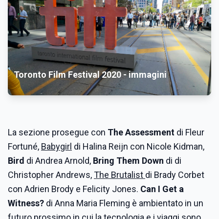
Toronto Film Festival 2020 - immagini
La sezione prosegue con
The Assessment
di Fleur
Fortuné,
Babygirl
di Halina Reijn con Nicole Kidman,
Bird
di Andrea Arnold,
Bring Them Down
di di
Christopher Andrews,
The Brutalist
di Brady Corbet
con Adrien Brody e Felicity Jones.
Can I Get a
Witness?
di Anna Maria Fleming è ambientato in un
futuro prossimo in cui la tecnologia e i viaggi sono