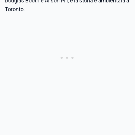
Douglas Booth e Alison Pill, e la storia è ambientata a
Toronto.