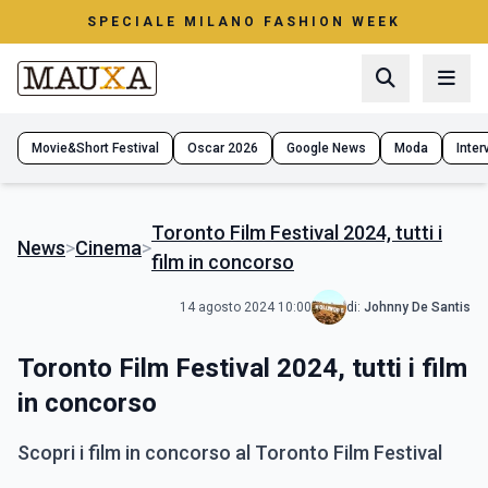
SPECIALE MILANO FASHION WEEK
Movie&Short Festival
Oscar 2026
Google News
Moda
Interv
Toronto Film Festival 2024, tutti i
News
>
Cinema
>
film in concorso
14 agosto 2024 10:00
di:
Johnny De Santis
Toronto Film Festival 2024, tutti i film
in concorso
Scopri i film in concorso al Toronto Film Festival