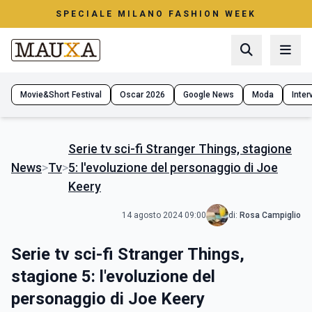
SPECIALE MILANO FASHION WEEK
Movie&Short Festival
Oscar 2026
Google News
Moda
Interv
Serie tv sci-fi Stranger Things, stagione
News
>
Tv
>
5: l'evoluzione del personaggio di Joe
Keery
14 agosto 2024 09:00
di:
Rosa Campiglio
Serie tv sci-fi Stranger Things,
stagione 5: l'evoluzione del
personaggio di Joe Keery