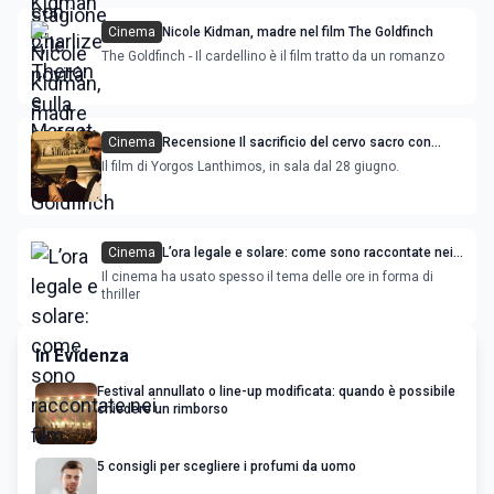
Cinema
Nicole Kidman, madre nel film The Goldfinch
The Goldfinch - Il cardellino è il film tratto da un romanzo
Cinema
Recensione Il sacrificio del cervo sacro con
Nicole Kidman e Colin Farrell, premiato a Cannes
Il film di Yorgos Lanthimos, in sala dal 28 giugno.
Cinema
L’ora legale e solare: come sono raccontate nei
film
Il cinema ha usato spesso il tema delle ore in forma di
thriller
In Evidenza
Festival annullato o line-up modificata: quando è possibile
chiedere un rimborso
5 consigli per scegliere i profumi da uomo