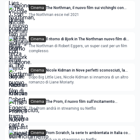
Cinema
The Northman, il nuovo film sui vichinghi con
Anya Taylor-Joy e Nicole Kidman
The Northman esce nel 2021
Cinema
Il ritorno di Bjork in The Northman nuovo film di
Robert Eggers: trama, cast e curiosità
The Northman di Robert Eggers, un super cast per un film
complesso.
Cinema
Nicole Kidman in Nove perfetti sconosciuti, la
trama e il cast della nuova serie di Hulu
Dopo Big Little Lies, Nicole Kidman si innamora di un altro
romanzo di Liane Moriarty.
Cinema
The Prom, il nuovo film sull'incitamento
all'amore con Meryl Streep e Nicole Kidman
The Prom andrà in streaming su Netflix
Cinema
From Scratch, la serie tv ambientata in Italia con
Zoe Saldana prodotta da Reese Witherspoon
From Scratch va in streaming su Netflix.