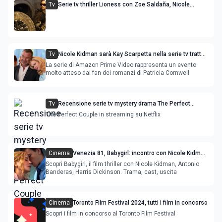
Tv
Serie tv thriller Lioness con Zoe Saldaña, Nicole
Kidman e Morgan Freeman: uscita stagione 2
Tv
Nicole Kidman sarà Kay Scarpetta nella serie tv tratta
da romanzi thriller di Patricia Cornwell
La serie di Amazon Prime Video rappresenta un evento
molto atteso dai fan dei romanzi di Patricia Cornwell
Tv
Recensione serie tv mystery drama The Perfect
Couple con Nicole Kidman scrittrice bestseller
The Perfect Couple in streaming su Netflix
Cinema
Venezia 81, Babygirl: incontro con Nicole Kidman
e Antonio Banderas e il cast del film
Scopri Babygirl, il film thriller con Nicole Kidman, Antonio
Banderas, Harris Dickinson. Trama, cast, uscita
Cinema
Toronto Film Festival 2024, tutti i film in concorso
Scopri i film in concorso al Toronto Film Festival