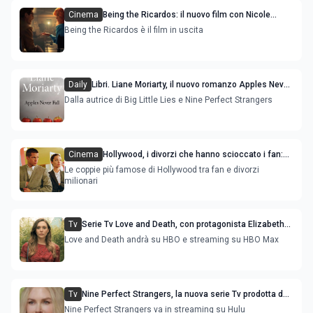
Cinema
Being the Ricardos: il nuovo film con Nicole
Kidman e Javier Bardem, immagini dal set
Being the Ricardos è il film in uscita
Daily
Libri. Liane Moriarty, il nuovo romanzo Apples Never
Fall
Dalla autrice di Big Little Lies e Nine Perfect Strangers
Cinema
Hollywood, i divorzi che hanno scioccato i fan:
dai Brangelina a Johnny Depp e Amber Heard
Le coppie più famose di Hollywood tra fan e divorzi
milionari
Tv
Serie Tv Love and Death, con protagonista Elizabeth
Olsen nel ruolo di una omicida
Love and Death andrà su HBO e streaming su HBO Max
Tv
Nine Perfect Strangers, la nuova serie Tv prodotta da
Nicole Kidman
Nine Perfect Strangers va in streaming su Hulu