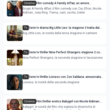
Cinema
Film comedy A Family Affair, un amore
complicato con Zac Efron e Nicole Kidman
Scopri A Family Affair, il film comedy con Zac Efron, Nicole
Kidman, Joey King. Trama, cast, uscita, trailer
Tv
Serie tv drama Big Little Lies: la stagione 3 tratta dal
nuovo libro di Liane Moriarty
Big Little Lies, le novità della terza stagione in cantiere
Tv
Serie tv thriller Nine Perfect Strangers stagione 2 con
Nicole Kidman
Nine Perfect Strangers, la seconda stagione in lavorazione
Tv
Serie tv thriller Lioness con Zoe Saldana: annunciata
la stagione 2
Lioness, le novità della seconda stagione
Cinema
Film thriller erotico Babygirl con Nicole Kidman:
anticipazioni di trama e cast
Babygirl, le novità del film che esplora le dinamiche di