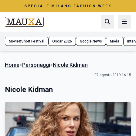
SPECIALE MILANO FASHION WEEK
Movie&Short Festival
Oscar 2026
Google News
Moda
Interv
Home
>
Personaggi
>
Nicole Kidman
07 agosto 2019 16:15
Nicole Kidman