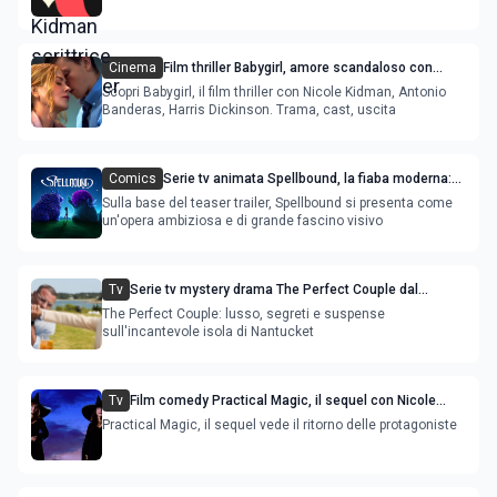
Cinema
Film thriller Babygirl, amore scandaloso con
Nicole Kidman e Harris Dickinson
Scopri Babygirl, il film thriller con Nicole Kidman, Antonio
Banderas, Harris Dickinson. Trama, cast, uscita
Comics
Serie tv animata Spellbound, la fiaba moderna:
Nicole Kidman e Javier Bardem nel cast originale
Sulla base del teaser trailer, Spellbound si presenta come
un'opera ambiziosa e di grande fascino visivo
Tv
Serie tv mystery drama The Perfect Couple dal
bestseller di Elin Hilderbrand con Nicole Kidman
The Perfect Couple: lusso, segreti e suspense
sull'incantevole isola di Nantucket
Tv
Film comedy Practical Magic, il sequel con Nicole
Kidman e Sandra Bullock
Practical Magic, il sequel vede il ritorno delle protagoniste