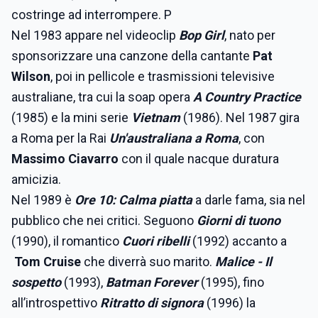
costringe ad interrompere. P
Nel 1983 appare nel videoclip
Bop Girl
, nato per
sponsorizzare una canzone della cantante
Pat
Wilson
, poi in pellicole e trasmissioni televisive
australiane, tra cui la soap opera
A Country Practice
(1985) e la mini serie
Vietnam
(1986). Nel 1987 gira
a Roma per la Rai
Un'australiana a Roma
, con
Massimo Ciavarro
con il quale nacque duratura
amicizia.
Nel 1989 è
Ore 10: Calma piatta
a darle fama, sia nel
pubblico che nei critici. Seguono
Giorni di tuono
(1990), il romantico
Cuori ribelli
(1992) accanto a
Tom Cruise
che diverrà suo marito.
Malice - Il
sospetto
(1993),
Batman Forever
(1995), fino
all’introspettivo
Ritratto di signora
(1996) la