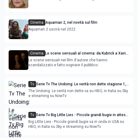
Cinema
Aquaman 2, nel novità sul film
Aquaman 2 uscirà nel 2022
Cinema
Le scene sensuali al cinema: da Kubrick a Xavier
Dolan
Le scene sensuali nei film d'autore che hanno
scandalizzato e fatto sognare il pubblico.
Tv
Serie Tv The Undoing: Le verità non dette stagione 1,
con Nicole Kidman e Hugh Grant
The Undoing: Le verità non dette va su HBO, in Italia su Sky
e streaming su NowTv
Tv
Serie Tv Big Little Lies - Piccole grandi bugie in attesa
della terza stagione.
Big Little Lies - Piccole grandi bugie va in onda in USA su
HBO, in Italia su Sky e streaming su NowTv