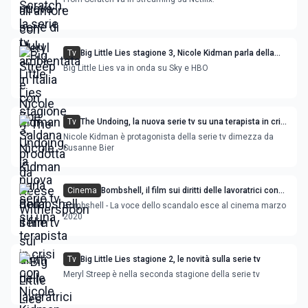
Tv
Big Little Lies stagione 3, Nicole Kidman parla della
serie tv
Big Little Lies va in onda su Sky e HBO
Tv
The Undoing, la nuova serie tv su una terapista in crisi
con Nicole Kidman
Nicole Kidman è protagonista della serie tv dimezza da
Susanne Bier
Cinema
Bombshell, il film sui diritti delle lavoratrici con
Charlize Theron e Margot Robbie
Bombshell - La voce dello scandalo esce al cinema marzo
2020
Tv
Big Little Lies stagione 2, le novità sulla serie tv
Meryl Streep è nella seconda stagione della serie tv