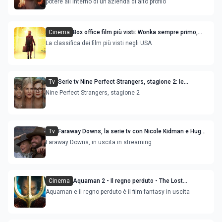
potere all'interno di un'azienda di alto profilo
Cinema
Box office film più visti: Wonka sempre primo,
The Teachers' Lounge è la novità
La classifica dei film più visti negli USA
Tv
Serie tv Nine Perfect Strangers, stagione 2: le
anticipazioni, il nuovo cast e la trama
Nine Perfect Strangers, stagione 2
Tv
Faraway Downs, la serie tv con Nicole Kidman e Hugh
Jackman: una trama ricca di colpi di scena
Faraway Downs, in uscita in streaming
Cinema
Aquaman 2 - Il regno perduto - The Lost
Kingdom, le novità sul sequel del film
Aquaman e il regno perduto è il film fantasy in uscita