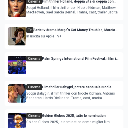
Cinema
Film thriller Holland, doppia vita di coppia con
Nicole Kidman e Gael García Bernal
Scopri Holland, il film thriller con Nicole Kidman, Matthew
Macfadyen, Gael García Bernal. Trama, cast, trailer uscita
Tv
Serie tv drama Margo's Got Money Troubles, Marcia
Gay Harden si aggiunge al cast
In uscita su Apple TV+
Cinema
Palm Springs International Film Festival, i film in
programma e gli ospiti
Cinema
Film thriller Babygirl, potere sensuale Nicole
Kidman e Harris Dickinson
Scopri Babygirl, il film thriller con Nicole Kidman, Antonio
Banderas, Harris Dickinson. Trama, cast, uscita
Cinema
Golden Globes 2025, tutte le nomination
Golden Globes 2025, le nomination come miglior film