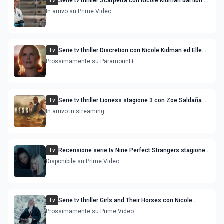
Tv
Serie tv thriller Scarpetta con Nicole Kidman dai libri di
Patricia Cornwell
In arrivo su Prime Video
Tv
Serie tv thriller Discretion con Nicole Kidman ed Elle
Fanning: trama e cast
Prossimamente su Paramount+
Tv
Serie tv thriller Lioness stagione 3 con Zoe Saldaña e
Nicole Kidman
In arrivo in streaming
Tv
Recensione serie tv Nine Perfect Strangers stagione
2
Disponibile su Prime Video
Tv
Serie tv thriller Girls and Their Horses con Nicole
Kidman protagonista
Prossimamente su Prime Video