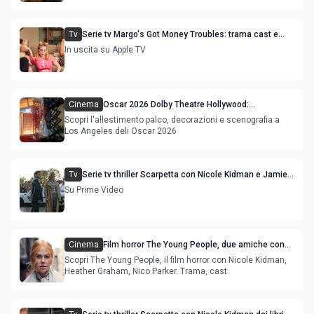
Tv
Serie tv Margo's Got Money Troubles: trama cast e
uscita streaming
In uscita su Apple TV
Cinema
Oscar 2026 Dolby Theatre Hollywood:
allestimento palco, decorazioni e scenografia a
Scopri l'allestimento palco, decorazioni e scenografia a
Los Angeles
Los Angeles deli Oscar 2026
Tv
Serie tv thriller Scarpetta con Nicole Kidman e Jamie
Lee Curtis in uscita streaming
Su Prime Video
Cinema
Film horror The Young People, due amiche con
Nicole Kidman e Heather Graham
Scopri The Young People, il film horror con Nicole Kidman,
Heather Graham, Nico Parker. Trama, cast