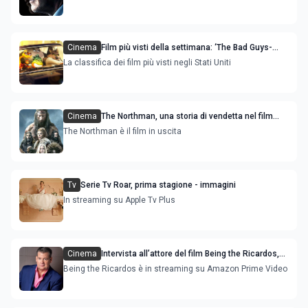
Cinema
Film più visti della settimana: ‘The Bad Guys-
Troppo cattivi’ e ‘The Northman’ sono le novità
La classifica dei film più visti negli Stati Uniti
Cinema
The Northman, una storia di vendetta nel film
con Alexander Skarsgård: immagini dal set
The Northman è il film in uscita
Tv
Serie Tv Roar, prima stagione - immagini
In streaming su Apple Tv Plus
Cinema
Intervista all’attore del film Being the Ricardos,
Jeff Holman: ‘Nicole Kidman guida la storia'
Being the Ricardos è in streaming su Amazon Prime Video