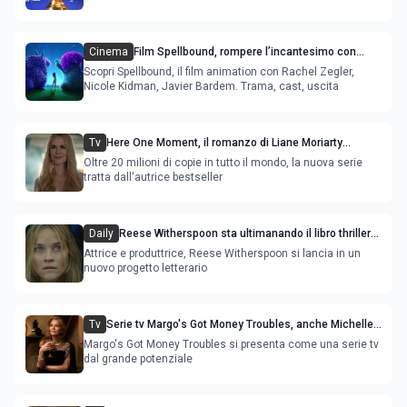
Cinema
Film Spellbound, rompere l’incantesimo con
Rachel Zegler e Nicole Kidman
Scopri Spellbound, il film animation con Rachel Zegler,
Nicole Kidman, Javier Bardem. Trama, cast, uscita
Tv
Here One Moment, il romanzo di Liane Moriarty
diventerà una serie tv thriller con Nicole Kidman
Oltre 20 milioni di copie in tutto il mondo, la nuova serie
tratta dall'autrice bestseller
Daily
Reese Witherspoon sta ultimanando il libro thriller
con lo scrittore bestseller Harlan Coben
Attrice e produttrice, Reese Witherspoon si lancia in un
nuovo progetto letterario
Tv
Serie tv Margo's Got Money Troubles, anche Michelle
Pfeiffer nel cast
Margo's Got Money Troubles si presenta come una serie tv
dal grande potenziale