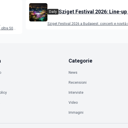
Sziget Festival 2026: Line-up
Daily
programma
a
Sziget Festival 2026 a Budapest: concerti e novità
oltre 50
a
Categorie
o
News
Recensioni
olicy
Interviste
à
Video
Immagini