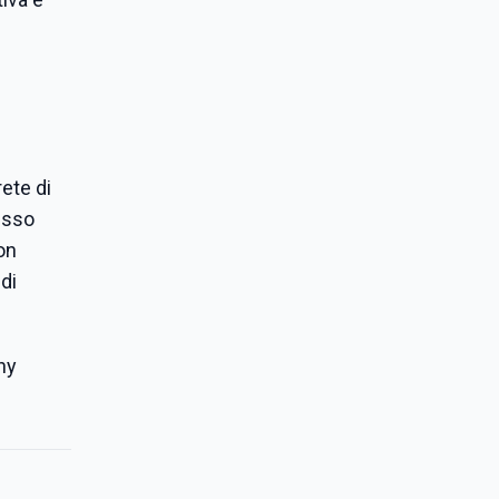
ete di
esso
on
di
ny