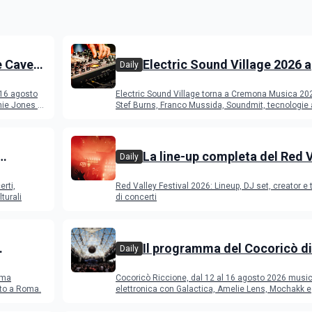
e Cave
Electric Sound Village 2026 a
Daily
Cremona: Stef Burns, Soundm
 16 agosto
Electric Sound Village torna a Cremona Musica 20
Young Band Contest, il pro
ie Jones e
Stef Burns, Franco Mussida, Soundmit, tecnologie 
Young Ba
La line-up completa del Red 
Daily
Festival 2026
erti,
Red Valley Festival 2026: Lineup, DJ set, creator e t
turali
di concerti
Il programma del Cocoricò di
Daily
Riccione dal 12 al 16 agosto 
ema
Cocoricò Riccione, dal 12 al 16 agosto 2026 musi
sto a Roma.
elettronica con Galactica, Amelie Lens, Mochakk e
Deeperfect.