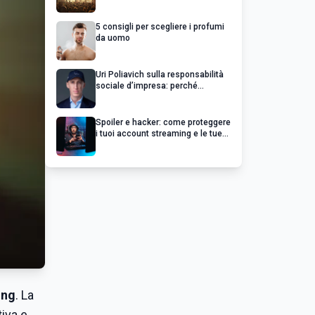
chiedere un rimborso
5 consigli per scegliere i profumi
da uomo
Uri Poliavich sulla responsabilità
sociale d’impresa: perché
un’impresa di successo va oltre il
profitto
Spoiler e hacker: come proteggere
i tuoi account streaming e le tue
serie preferite
ing
. La
iva e