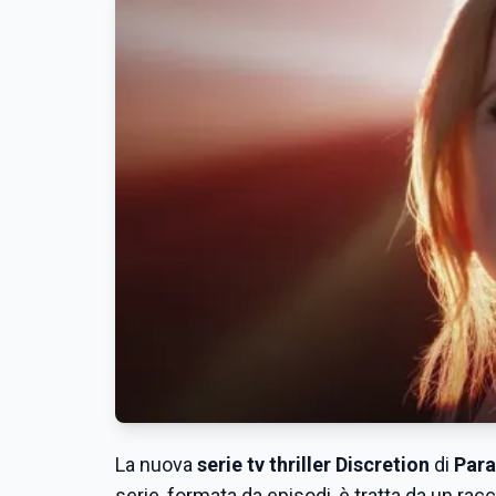
La nuova
serie tv thriller Discretion
di
Par
serie, formata da episodi, è tratta da un racc