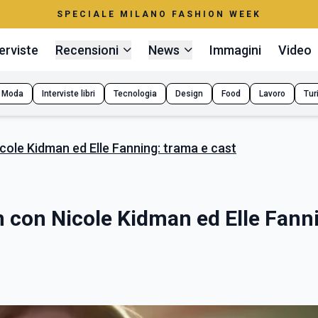
SPECIALE MILANO FASHION WEEK
erviste
Recensioni
News
Immagini
Video
Moda
Interviste libri
Tecnologia
Design
Food
Lavoro
Tur
Nicole Kidman ed Elle Fanning: trama e cast
ion con Nicole Kidman ed Elle Fann