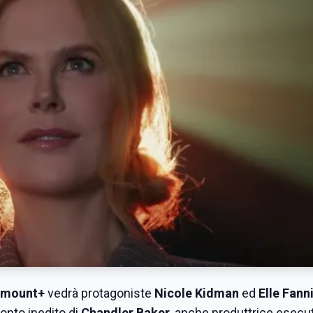
amount+
vedrà protagoniste
Nicole Kidman
ed
Elle Fann
onto inedito di
Chandler Baker
, anche produttrice esecut