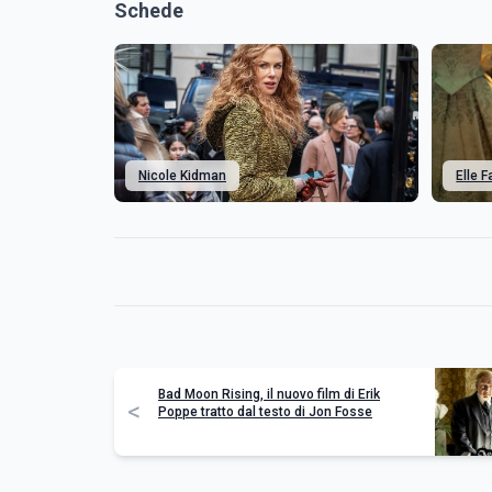
Schede
Nicole Kidman
Elle 
Bad Moon Rising, il nuovo film di Erik
<
Poppe tratto dal testo di Jon Fosse