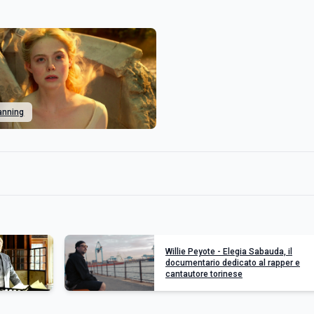
Fanning
Willie Peyote - Elegia Sabauda, il
documentario dedicato al rapper e
cantautore torinese