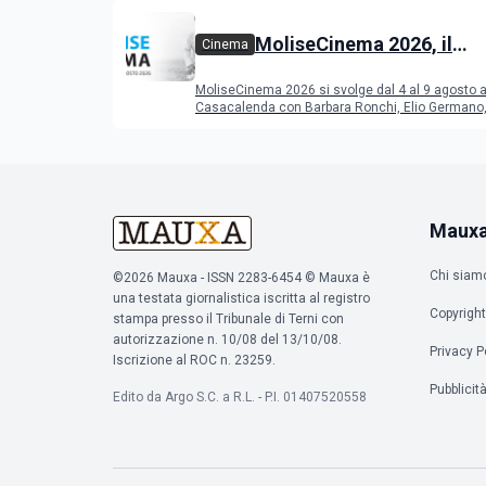
MoliseCinema 2026, il
Cinema
programma del festival
MoliseCinema 2026 si svolge dal 4 al 9 agosto 
Casacalenda con Barbara Ronchi, Elio Germano, 
film in concorso
Maux
Chi siam
©2026 Mauxa - ISSN 2283-6454 © Mauxa è
una testata giornalistica iscritta al registro
Copyright
stampa presso il Tribunale di Terni con
autorizzazione n. 10/08 del 13/10/08.
Privacy P
Iscrizione al ROC n. 23259.
Pubblicit
Edito da Argo S.C. a R.L. - P.I. 01407520558