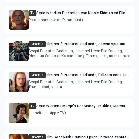
Tv
Serie tv thriller Discretion con Nicole Kidman ed Elle
Fanning: trama e cast
Prossimamente su Paramount+
Cinema
Film sci-fi Predator: Badlands, caccia spietata
con Elle Fanning e Dimitrius Schuster-Koloamata
Scopri Predator: Badlands, il film sci-fi con Elle Fanning,
Dimitrius Schuster-Koloamatang. Trama, cast, uscita, traile
Cinema
Film sci-fi Predator: Badlands, l'alleata con Elle
Fanning
Scopri Predator: Badlands, il film sci-fi con Elle Fanning.
Trama, cast, uscita
Tv
Serie tv drama Margo's Got Money Troubles, Marcia
Gay Harden si aggiunge al cast
In uscita su Apple TV+
Cinema
Film Rosebush Pruning-I pugni in tasca, tenuta