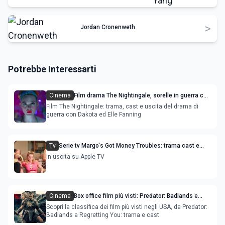
>
Jordan Cronenweth
Potrebbe Interessarti
Cinema
Film drama The Nightingale, sorelle in guerra con
Dakota e Elle Fanning, Mark Rylance - trama
Film The Nightingale: trama, cast e uscita del drama di
guerra con Dakota ed Elle Fanning
Tv
Serie tv Margo's Got Money Troubles: trama cast e
uscita streaming
In uscita su Apple TV
Cinema
Box office film più visti: Predator: Badlands e
Nuremberg sono le novità
Scopri la classifica dei film più visti negli USA, da Predator:
Badlands a Regretting You: trama e cast