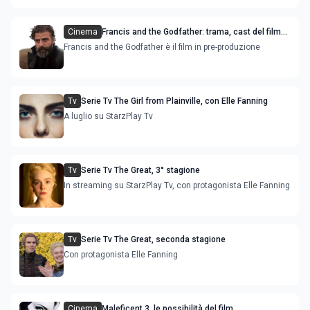
Cinema
Francis and the Godfather: trama, cast del film
con Oscar Isaac e Jake Gyllenhaal
Francis and the Godfather è il film in pre-produzione
Tv
Serie Tv The Girl from Plainville, con Elle Fanning
A luglio su StarzPlay Tv
Tv
Serie Tv The Great, 3° stagione
In streaming su StarzPlay Tv, con protagonista Elle Fanning
Tv
Serie Tv The Great, seconda stagione
Con protagonista Elle Fanning
Cinema
Maleficent 3, le possibilità del film