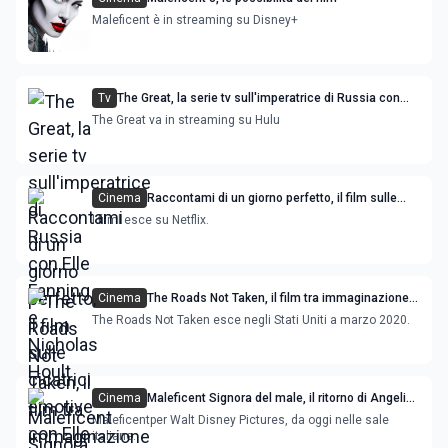
Maleficent è in streaming su Disney+
Tv
The Great, la serie tv sull'imperatrice di Russia con
Elle Fanning e Nicholas Hoult
The Great va in streaming su Hulu
Cinema
Raccontami di un giorno perfetto, il film sulle
cicatrici emotive con Elle Fanning
I filml esce su Netflix.
Cinema
The Roads Not Taken, il film tra immaginazione e
realtà con Elle Fanning e Salma Hayek
The Roads Not Taken esce negli Stati Uniti a marzo 2020.
Cinema
Maleficent Signora del male, il ritorno di Angelina
Jolie al cinema
Maleficentper Walt Disney Pictures, da oggi nelle sale
italiane.