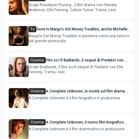
di campagna con Pamela Anderson e Elle
Scopri Rosebush Pruning , il film drama con Pamela
Fanning
Anderson, Elle Fanning, Callum Turner. Trama, cast
Tv
Serie tv Margo's Got Money Troubles, anche Michelle
Pfeiffer nel cast
Margo's Got Money Troubles si presenta come una serie tv
dal grande potenziale
Cinema
Film sci-fi Badlands, il sequel di Predator con
Elle Fanning
Scopri Badlands, il film sci-fi sequel di Predator con Elle
Fanning. Trama, cast
Cinema
A Complete Unknown, le novità sul film drama su
Bob Dylan con Timothée Chalamet
A Complete Unknown è il film biografico in produzione
Cinema
A Complete Unknown, il nuovo film biografico
con Timothée Chalamet e Elle Fanning
A Complete Unknown è il film drammatico in produzione