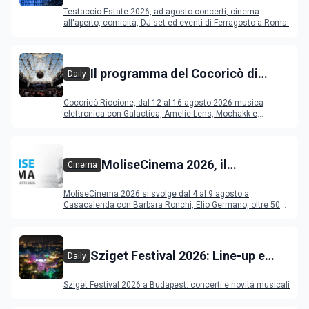
programma di agosto e
Testaccio Estate 2026, ad agosto concerti, cinema
Ferragosto
all'aperto, comicità, DJ set ed eventi di Ferragosto a Roma.
Il programma del Cocoricò di
Daily
Riccione dal 12 al 16 agosto 2026
Cocoricò Riccione, dal 12 al 16 agosto 2026 musica
elettronica con Galactica, Amelie Lens, Mochakk e
Deeperfect.
MoliseCinema 2026, il
Cinema
programma del festival
MoliseCinema 2026 si svolge dal 4 al 9 agosto a
Casacalenda con Barbara Ronchi, Elio Germano, oltre 50
film in concorso
Sziget Festival 2026: Line-up e
Daily
programma
Sziget Festival 2026 a Budapest: concerti e novità musicali