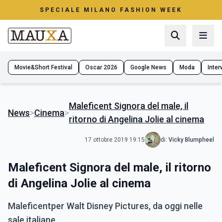
SPECIALE MILANO FASHION WEEK
Movie&Short Festival
Oscar 2026
Google News
Moda
Interv
Maleficent Signora del male, il
News
>
Cinema
>
ritorno di Angelina Jolie al cinema
17 ottobre 2019 19:15
di:
Vicky Blumpheel
Maleficent Signora del male, il ritorno
di Angelina Jolie al cinema
Maleficentper Walt Disney Pictures, da oggi nelle
sale italiane.