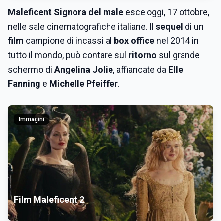
Maleficent Signora del male
esce oggi, 17 ottobre,
nelle sale cinematografiche italiane. Il
sequel
di un
film
c
ampione di incassi al
box office
nel 2014 in
tutto il mondo, può contare sul
ritorno
sul grande
schermo di
Angelina Jolie
, affiancate da
Elle
Fanning
e
Michelle Pfeiffer
.
Immagini
Film Maleficent 2