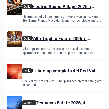
Electric Sound Village 2026 a
Daily
Cremona: Stef Burns, Soundmit e
Electric Sound Village torna a Cremona Musica 2026 con
Young Band Contest, il programma
Stef Burns, Franco Mussida, Soundmit, tecnologie audio e
Young Ba
Villa Tigullio Estate 2026, il
Daily
programma
Villa Tigullio Estate 2026 propone a Rapallo concerti,
spettacoli, incontri con autori e appuntamenti culturali
La line-up completa del Red Valley
Daily
Festival 2026
Red Valley Festival 2026: Lineup, DJ set, creator e tre giorni
di concerti
Testaccio Estate 2026, il
Cinema