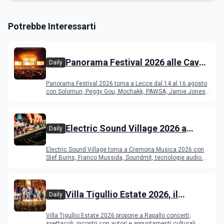
Potrebbe Interessarti
Panorama Festival 2026 alle Cave
Daily
del Duca di Lecce: lineup e
Panorama Festival 2026 torna a Lecce dal 14 al 16 agosto
programma
con Solomun, Peggy Gou, Mochakk, PAWSA, Jamie Jones
e altri DJ
Electric Sound Village 2026 a
Daily
Cremona: Stef Burns, Soundmit e
Electric Sound Village torna a Cremona Musica 2026 con
Young Band Contest, il programma
Stef Burns, Franco Mussida, Soundmit, tecnologie audio e
Young Ba
Villa Tigullio Estate 2026, il
Daily
programma
Villa Tigullio Estate 2026 propone a Rapallo concerti,
spettacoli, incontri con autori e appuntamenti culturali