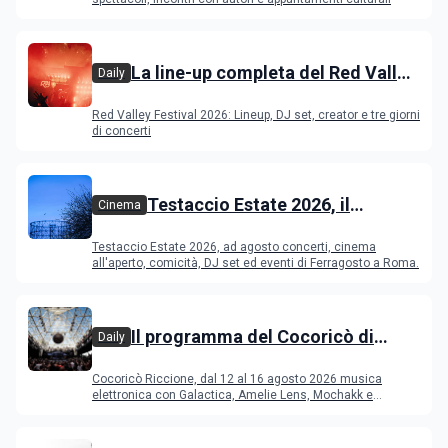
La line-up completa del Red Valley
Daily
Festival 2026
Red Valley Festival 2026: Lineup, DJ set, creator e tre giorni
di concerti
Testaccio Estate 2026, il
Cinema
programma di agosto e
Testaccio Estate 2026, ad agosto concerti, cinema
Ferragosto
all'aperto, comicità, DJ set ed eventi di Ferragosto a Roma.
Il programma del Cocoricò di
Daily
Riccione dal 12 al 16 agosto 2026
Cocoricò Riccione, dal 12 al 16 agosto 2026 musica
elettronica con Galactica, Amelie Lens, Mochakk e
Deeperfect.