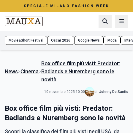
SPECIALE MILANO FASHION WEEK
Movie&Short Festival
Oscar 2026
Google News
Moda
Interv
Box office film più visti: Predator:
News
>
Cinema
>
Badlands e Nuremberg sono le
novità
10 novembre 2025 10:00
di:
Johnny De Santis
Box office film più visti: Predator:
Badlands e Nuremberg sono le novità
Scopri la classifica dei film più visti negli USA, da