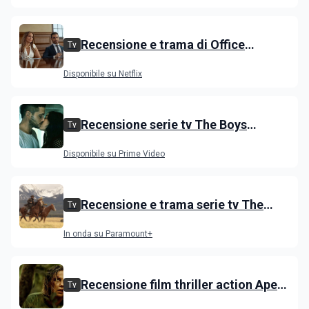
venerdì 3 luglio
Recensione e trama di Office
Tv
Romance con Jennifer Lopez
Disponibile su Netflix
Recensione serie tv The Boys
Tv
stagione 5 su Prime Video
Disponibile su Prime Video
Recensione e trama serie tv The
Tv
Dutton, i primi episodi dello spin-off
In onda su Paramount+
di Yellowstone
Recensione film thriller action Apex
Tv
con Charlize Theron e Taron