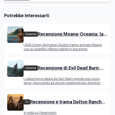
Potrebbe Interessarti
Recensione Moana-Oceania: la
Cinema
versione con attori ripercorre il
I Walt Disney Animation Studios hanno animato Moana
successo del film
con un superfluo riflesso pallido in live-action.
Recensione di Evil Dead Burn:
Cinema
l'ultimo capitolo della saga
L'opera horror ideata da Sam Raimi prende una nuova
gioca con il fuoco e si brucia
piega, rinunciando ad alcune caratteristiche distintive
Recensione e trama Dutton Ranch
Tv
stagione 1, l'ultimo episodio in onda
In onda su Paramount+