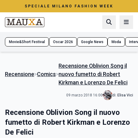
SPECIALE MILANO FASHION WEEK
Movie&Short Festival
Oscar 2026
Google News
Moda
Interv
Recensione Oblivion Song il
Recensione
>
Comics
>
nuovo fumetto di Robert
Kirkman e Lorenzo De Felici
09 marzo 2018 16:00
di:
Elisa Vici
Recensione Oblivion Song il nuovo
fumetto di Robert Kirkman e Lorenzo
De Felici