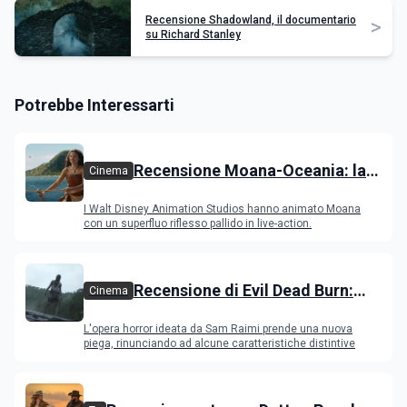
Recensione Shadowland, il documentario
>
su Richard Stanley
Potrebbe Interessarti
Recensione Moana-Oceania: la
Cinema
versione con attori ripercorre il
I Walt Disney Animation Studios hanno animato Moana
successo del film
con un superfluo riflesso pallido in live-action.
Recensione di Evil Dead Burn:
Cinema
l'ultimo capitolo della saga
L'opera horror ideata da Sam Raimi prende una nuova
gioca con il fuoco e si brucia
piega, rinunciando ad alcune caratteristiche distintive