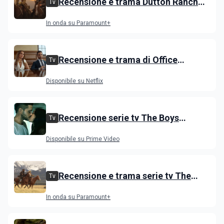
Recensione e trama Dutton Ranch
Tv
stagione 1, l'ultimo episodio in onda
In onda su Paramount+
venerdì 3 luglio
Recensione e trama di Office
Tv
Romance con Jennifer Lopez
Disponibile su Netflix
Recensione serie tv The Boys
Tv
stagione 5 su Prime Video
Disponibile su Prime Video
Recensione e trama serie tv The
Tv
Dutton, i primi episodi dello spin-off
In onda su Paramount+
di Yellowstone