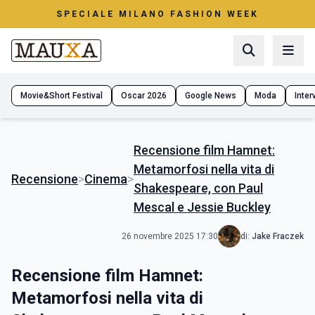
SPECIALE MILANO FASHION WEEK
Movie&Short Festival
Oscar 2026
Google News
Moda
Interv
Recensione film Hamnet:
Metamorfosi nella vita di
Recensione
>
Cinema
>
Shakespeare, con Paul
Mescal e Jessie Buckley
26 novembre 2025 17:30
di:
Jake Fraczek
Recensione film Hamnet:
Metamorfosi nella vita di