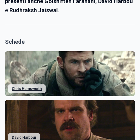
presenti anche Golshifteh Farahani, David Harbou
e
Rudhraksh Jaiswal
.
Schede
Chris Hemsworth
David Harbour