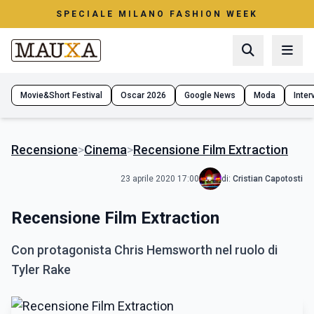
SPECIALE MILANO FASHION WEEK
Movie&Short Festival
Oscar 2026
Google News
Moda
Interv
Recensione
>
Cinema
>
Recensione Film Extraction
23 aprile 2020 17:00
di:
Cristian Capotosti
Recensione Film Extraction
Con protagonista Chris Hemsworth nel ruolo di
Tyler Rake