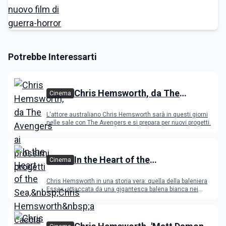
Potrebbe Interessarti
Chris Hemsworth, da The
Cinema
Avengers ai prossimi progetti
L'attore australiano Chris Hemsworth sarà in questi giorni
nelle sale con The Avengers e si prepara per nuovi progetti.
In the Heart of the
Cinema
Sea,&nbsp;Chris
Chris Hemsworth in una storia vera: quella della baleniera
Hemsworth&nbsp;a caccia di
Essex, attaccata da una gigantesca balena bianca nei
primi dell'800. Dirige il film il premio Oscar Ron Howard.
Moby Dick nel nuovo film
di&nbsp;Ron Howard