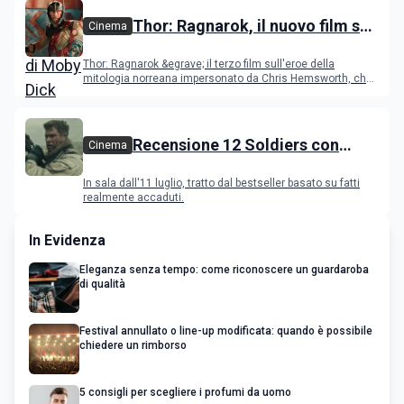
Thor: Ragnarok, il nuovo film sul
Cinema
Dio del Tuono con Chris
Thor: Ragnarok &egrave; il terzo film sull'eroe della
Hemsworth e Tom Hiddleston
mitologia norreana impersonato da Chris Hemsworth, che
in questo capitolo probabilmente dovr&agrave; vedersela
con la Dea della Morte, interpretat
Recensione 12 Soldiers con
Cinema
Chris Hemsworth
In sala dall'11 luglio, tratto dal bestseller basato su fatti
realmente accaduti.
In Evidenza
Eleganza senza tempo: come riconoscere un guardaroba
di qualità
Festival annullato o line-up modificata: quando è possibile
chiedere un rimborso
5 consigli per scegliere i profumi da uomo