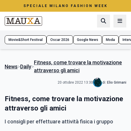
SPECIALE MILANO FASHION WEEK
Movie&Short Festival
Oscar 2026
Google News
Moda
Interv
Fitness, come trovare la motivazione
News
>
Daily
>
attraverso gli amici
20 ottobre 2022 13:30
di:
Elio Grimani
Fitness, come trovare la motivazione
attraverso gli amici
I consigli per effettuare attività fisica i gruppo