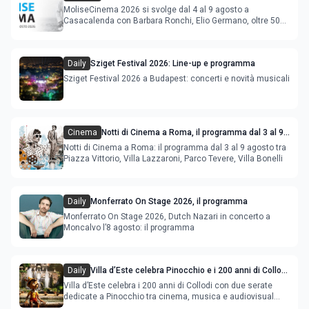
MoliseCinema 2026 si svolge dal 4 al 9 agosto a
Casacalenda con Barbara Ronchi, Elio Germano, oltre 50
film in concorso
Daily
Sziget Festival 2026: Line-up e programma
Sziget Festival 2026 a Budapest: concerti e novità musicali
Cinema
Notti di Cinema a Roma, il programma dal 3 al 9
agosto
Notti di Cinema a Roma: il programma dal 3 al 9 agosto tra
Piazza Vittorio, Villa Lazzaroni, Parco Tevere, Villa Bonelli
Daily
Monferrato On Stage 2026, il programma
Monferrato On Stage 2026, Dutch Nazari in concerto a
Moncalvo l’8 agosto: il programma
Daily
Villa d’Este celebra Pinocchio e i 200 anni di Collodi
con cinema, musica e audiovisual mapping
Villa d’Este celebra i 200 anni di Collodi con due serate
dedicate a Pinocchio tra cinema, musica e audiovisual
mapping