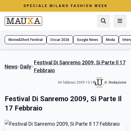
SPECIALE MILANO FASHION WEEK
Movie&Short Festival
Oscar 2026
Google News
Moda
Interv
Festival Di Sanremo 2009, Si Parte Il 17
News
>
Daily
>
Febbraio
06 febbraio 2009 13:18
di:
Redazione
Festival Di Sanremo 2009, Si Parte Il
17 Febbraio