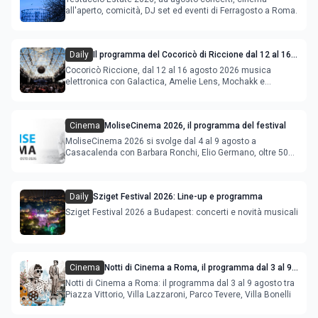
all'aperto, comicità, DJ set ed eventi di Ferragosto a Roma.
Daily
Il programma del Cocoricò di Riccione dal 12 al 16
agosto 2026
Cocoricò Riccione, dal 12 al 16 agosto 2026 musica
elettronica con Galactica, Amelie Lens, Mochakk e
Deeperfect.
Cinema
MoliseCinema 2026, il programma del festival
MoliseCinema 2026 si svolge dal 4 al 9 agosto a
Casacalenda con Barbara Ronchi, Elio Germano, oltre 50
film in concorso
Daily
Sziget Festival 2026: Line-up e programma
Sziget Festival 2026 a Budapest: concerti e novità musicali
Cinema
Notti di Cinema a Roma, il programma dal 3 al 9
agosto
Notti di Cinema a Roma: il programma dal 3 al 9 agosto tra
Piazza Vittorio, Villa Lazzaroni, Parco Tevere, Villa Bonelli