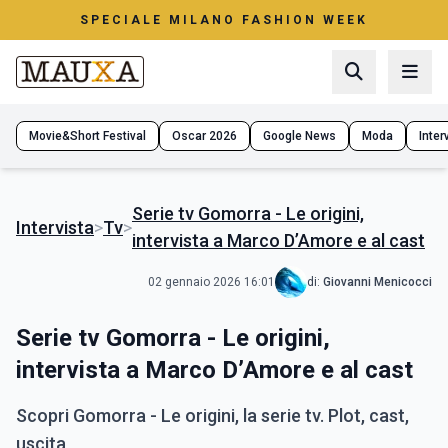
SPECIALE MILANO FASHION WEEK
Movie&Short Festival
Oscar 2026
Google News
Moda
Interv
Serie tv Gomorra - Le origini,
Intervista
>
Tv
>
intervista a Marco D’Amore e al cast
02 gennaio 2026 16:01
di:
Giovanni Menicocci
Serie tv Gomorra - Le origini,
intervista a Marco D’Amore e al cast
Scopri Gomorra - Le origini, la serie tv. Plot, cast,
uscita