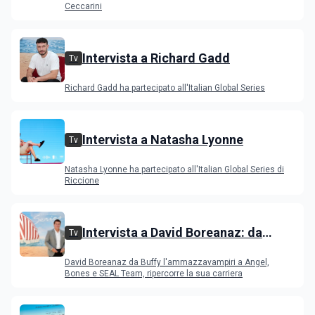
Ceccarini
Intervista a Richard Gadd
Tv
Richard Gadd ha partecipato all'Italian Global Series
Intervista a Natasha Lyonne
Tv
Natasha Lyonne ha partecipato all'Italian Global Series di
Riccione
Intervista a David Boreanaz: da
Tv
Buffy l'ammazzavampiri a Angel,
David Boreanaz da Buffy l'ammazzavampiri a Angel,
Bones e SEAL Team
Bones e SEAL Team, ripercorre la sua carriera