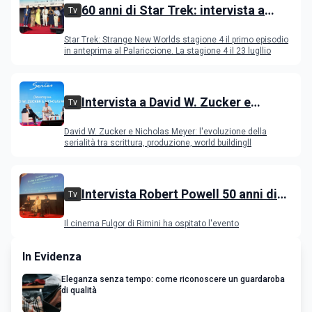
60 anni di Star Trek: intervista a
Tv
Celia Rose, Jeri Ryan, Rebecca
Star Trek: Strange New Worlds stagione 4 il primo episodio
Romijn, Anson Mount
in anteprima al Palariccione. La stagione 4 il 23 lugllio
Intervista a David W. Zucker e
Tv
Nicholas Meyer, l'evoluzione della
David W. Zucker e Nicholas Meyer: l'evoluzione della
serialità internazionale
serialità tra scrittura, produzione, world buildingll
Intervista Robert Powell 50 anni di
Tv
Gesù di Nazareth: l'attore incontra il
Il cinema Fulgor di Rimini ha ospitato l'evento
pubblico
In Evidenza
Eleganza senza tempo: come riconoscere un guardaroba
di qualità