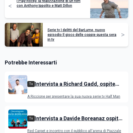
I Play Rocky, la realizzazione di un film
<
con Anthony Ippolito e Matt Dillon
Serie tv I delitti del BarLume, nuovo
>
episodio Il gioco delle coppie questa sera
in tv
Potrebbe Interessarti
Intervista a Richard Gadd, ospite
Tv
all'IGS Festival 2026
A Riccione per presentare la sua nuova serie tv Half Man
Intervista a Davide Boreanaz ospite
Tv
all'IGS Festival 2026
Red Carpet e incontro con il pubblico all'arena di Piazzale