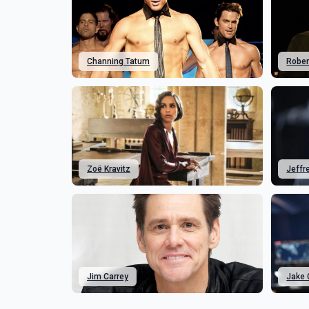
Channing Tatum
Rober
Zoë Kravitz
Jeffr
Jim Carrey
Jake 