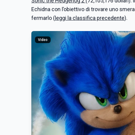
Sonic the Hedgehog 2
(72,105,176 dollari):
Echidna con l’obiettivo di trovare uno smera
fermarlo (
leggi la classifica precedente
).
Video