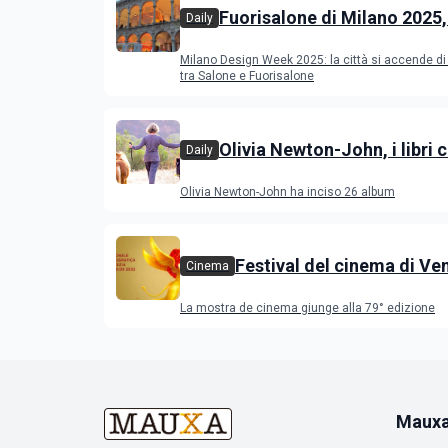
Fuorisalone di Milano 2025,
Daily
novità
Milano Design Week 2025: la città si accende di 
tra Salone e Fuorisalone
Olivia Newton-John, i libri 
Daily
raccontano l’artista scomp
Olivia Newton-John ha inciso 26 album
Festival del cinema di Ve
Cinema
2022, il programma dei fi
La mostra de cinema giunge alla 79° edizione
concorso e nelle varie se
Maux