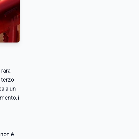
 rara
 terzo
pa a un
imento, i
o non è