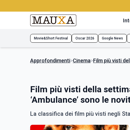
Int
Movie&Short Festival
Oscar 2026
Google News
Approfondimenti
>
Cinema
>
Film più visti d
Film più visti della sett
‘Ambulance’ sono le novi
La classifica dei film più visti negli Sta