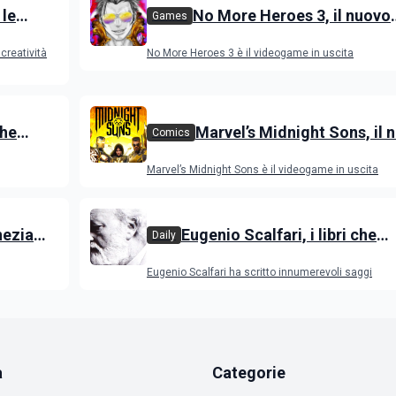
 le
No More Heroes 3, il nuovo
Games
videogame action-adventure
creatività
No More Heroes 3 è il videogame in uscita
novità
che
Marvel’s Midnight Sons, il 
Comics
arsa
videogame RPG con gli eroi
Marvel’s Midnight Sons è il videogame in uscita
Avengers
nezia
Eugenio Scalfari, i libri che
Daily
lm in
raccontano il giornalista
Eugenio Scalfari ha scritto innumerevoli saggi
zioni
a
Categorie