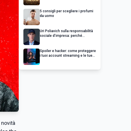
chiedere un rimborso
5 consigli per scegliere i profumi
da uomo
Uri Poliavich sulla responsabilità
sociale d’impresa: perché
un’impresa di successo va oltre il
profitto
Spoiler e hacker: come proteggere
i tuoi account streaming e le tue
serie preferite
a novità