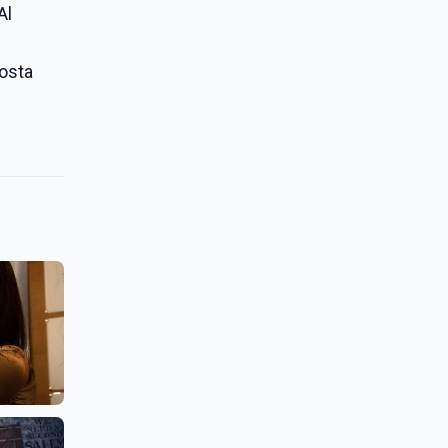
Al
costa