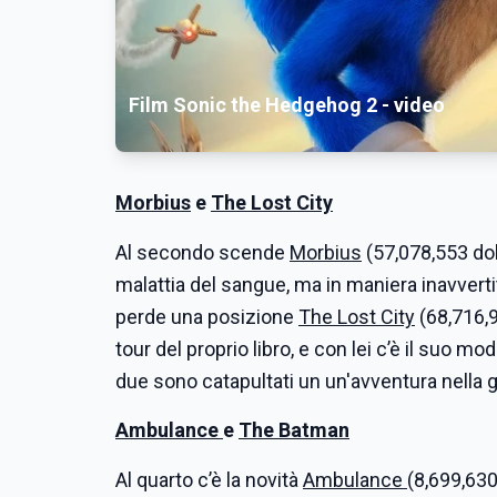
Film Sonic the Hedgehog 2 - video
Morbius
e
The Lost City
Al secondo scende
Morbius
(57,078,553 dol
malattia del sangue, ma in maniera inavvertit
perde una posizione
The Lost City
(68,716,9
tour del proprio libro, e con lei c’è il suo mo
due sono catapultati un un'avventura nella 
Ambulance
e
The Batman
Al quarto c’è la novità
Ambulance
(8,699,630 