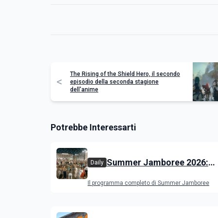
The Rising of the Shield Hero, il secondo
<
episodio della seconda stagione
dell'anime
Potrebbe Interessarti
Summer Jamboree 2026:
Daily
programma, artisti, concert
Il programma completo di Summer Jamboree
appuntamenti a Senigallia