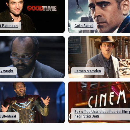
t Pattinson
Colin Farrell
ey Wright
James Marsden
Box office Usa: classifica dei film p
Gyllenhaal
negli Stati Uniti