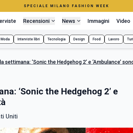
SPECIALE MILANO FASHION WEEK
erviste
Recensioni
News
Immagini
Video
Moda
Interviste libri
Tecnologia
Design
Food
Lavoro
Tur
ella settimana: ‘Sonic the Hedgehog 2’ e ‘Ambulance’ sono
imana: ‘Sonic the Hedgehog 2’ e
tà
ti Uniti