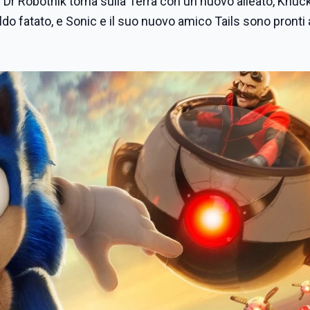
 il Dr Robotnik torna sulla Terra con un nuovo alleato, Knuc
ldo fatato, e Sonic e il suo nuovo amico Tails sono pronti 