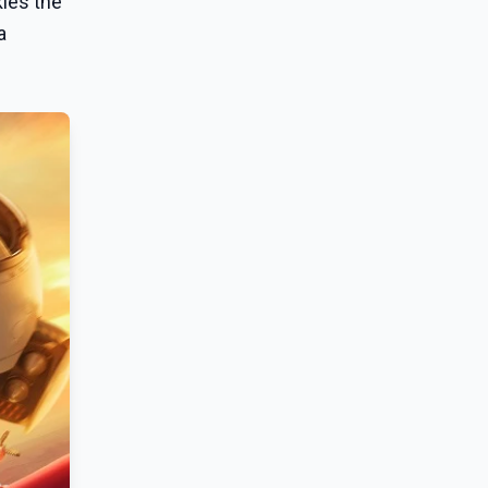
kles the
a