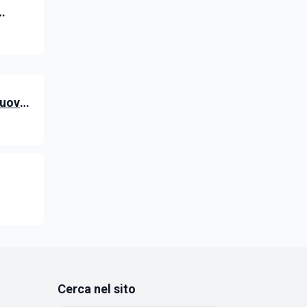
: le
nuovo
 degli
Cerca nel sito