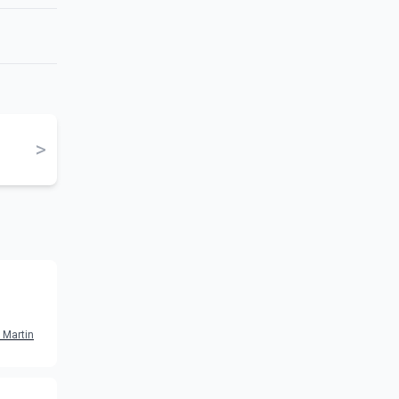
>
ti del
, Martin