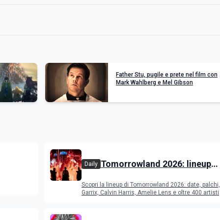
Father Stu, pugile e prete nel film con
Mark Wahlberg e Mel Gibson
Tomorrowland 2026: lineup
Daily
i e
completa, date, palchi e artis
Scopri la lineup di Tomorrowland 2026: date, palchi
festival EDM in Belgio
Garrix, Calvin Harris, Amelie Lens e oltre 400 artisti