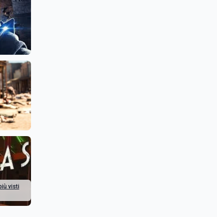
iù visti