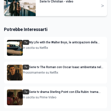
Serie tv Christian - video
>
Potrebbe Interessarti
Tv
My Life with the Walter Boys, le anticipazioni della
stagione 3
In uscita su Netflix
Tv
Serie tv The Roman con Oscar Isaac ambientata nel
mondo del gioco d'azzardo di Las Vegas
Prossimamente su Netflix
Tv
Serie tv drama Sterling Point con Ella Rubin: trama
cast e uscita streaming
In uscita su Prime Video