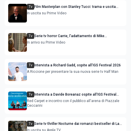
Tv
Film Masterplan con Stanley Tucci: trama e uscita
streaming
In uscita su Prime Video
Tv
Serie tv horror Carrie, l'adattamento di Mike
Flanaghan: trama cast e uscita
In arrivo su Prime Video
Tv
Intervista a Richard Gadd, ospite all'IGS Festival 2026
A Riccione per presentare la sua nuova serie tv Half Man
Tv
Intervista a Davide Boreanaz ospite all'IGS Festival
2026
Red Carpet e incontro con il pubblico all'arena di Piazzale
Ceccarini
Tv
Serie tv thriller Nocturne dai romanzi bestseller di Lars
Kepler: trama cast e uscita
In uscita su Apple TV