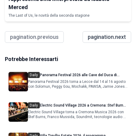
Merced
The Last of Us, le novità della seconda stagione
pagination.previous
pagination.next
Potrebbe Interessarti
Daily
Panorama Festival 2026 alle Cave del Duca di
Lecce: lineup e programma
Panorama Festival 2026 torna a Lecce dal 14 al 16 agosto
con Solomun, Peggy Gou, Mochakk, PAWSA, Jamie Jones
e altri DJ
Daily
Electric Sound Village 2026 a Cremona: Stef Burns,
Soundmit e Young Band Contest, il programma
Electric Sound Village torna a Cremona Musica 2026 con
Stef Burns, Franco Mussida, Soundmit, tecnologie audio e
Young Ba
Daily
Villa Tigullio Estate 2026, il programma