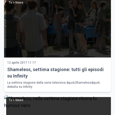
Tv > News
12 aprile 2017 11:17
Shameless, settima stagione: tutti gli episodi
su Infinity
La settima stagione della serie televisiva &quot;Shameless&quot;
debutta su Infinity.
Tv > News