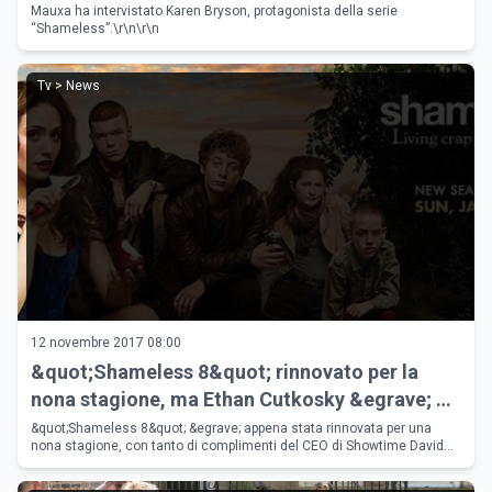
Mauxa ha intervistato Karen Bryson, protagonista della serie
“Shameless”.\r\n\r\n
Tv > News
12 novembre 2017 08:00
&quot;Shameless 8&quot; rinnovato per la
nona stagione, ma Ethan Cutkosky &egrave; un
bad boy non solo sul set
&quot;Shameless 8&quot; &egrave; appena stata rinnovata per una
nona stagione, con tanto di complimenti del CEO di Showtime David
Nevins. Non tutto fila liscio per la serie tv con William Macy: il gio