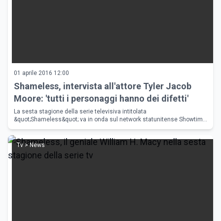
01 aprile 2016 12:00
Shameless, intervista all'attore Tyler Jacob
Moore: 'tutti i personaggi hanno dei difetti'
La sesta stagione della serie televisiva intitolata
&quot;Shameless&quot; va in onda sul network statunitense Showtime
dal 10 gennaio 2016. Mauxa ha intervistato Tyler Jacob Moore,
interprete del pers
Tv > News