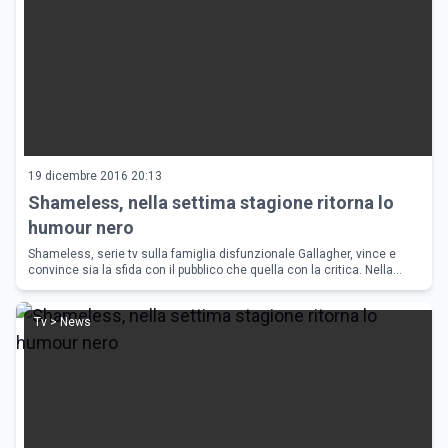
19 dicembre 2016 20:13
Shameless, nella settima stagione ritorna lo
humour nero
Shameless, serie tv sulla famiglia disfunzionale Gallagher, vince e
convince sia la sfida con il pubblico che quella con la critica. Nella
season 7 c'&egrave; da registrare il ritorno allo humour nero
Tv > News