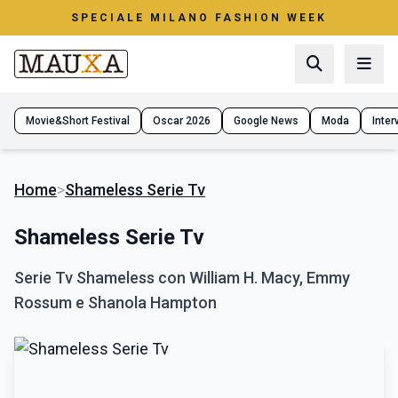
SPECIALE MILANO FASHION WEEK
Movie&Short Festival
Oscar 2026
Google News
Moda
Interv
Home
>
Shameless Serie Tv
Shameless Serie Tv
Serie Tv Shameless con William H. Macy, Emmy
Rossum e Shanola Hampton