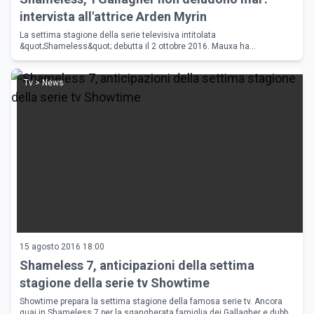
intervista all'attrice Arden Myrin
La settima stagione della serie televisiva intitolata
&quot;Shameless&quot; debutta il 2 ottobre 2016. Mauxa ha
intervistato l'attrice Arden Myrin, interprete del personaggio di
Dolores/Monica.
Tv > News
15 agosto 2016 18:00
Shameless 7, anticipazioni della settima
stagione della serie tv Showtime
Showtime prepara la settima stagione della famosa serie tv. Ancora
guai in Shameless 7 per la sgangherata famiglia dei Gallagher e dubbi