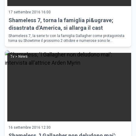
17 settembre 2016 16:00
Shameless 7, torna la famiglia pi&ugrave;
disastrata d'America, si allarga il cast
Shameless 7, la serie tv con la famiglia Gallagher come protagonista
torna su Showtime il prossimo 2 ottobre e numerose sono le
novit&agrave; rivelate dal canale via cavo su trama e cast. Ecco tutto q
Tv > News
16 settembre 2016 12:30
Shameless, 'I Gallagher non deludono mai':