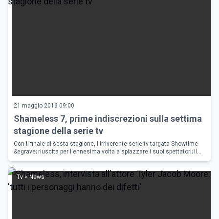
21 maggio 2016 09:00
Shameless 7, prime indiscrezioni sulla settima
stagione della serie tv
Con il finale di sesta stagione, l'irriverente serie tv targata Showtime
&egrave; riuscita per l'ennesima volta a spiazzare i suoi spettatori; il
2017 &egrave; ancora lontano, ma i creatori dello show
Tv > News