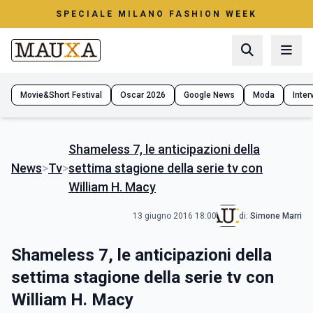
SPECIALE MILANO FASHION WEEK
Movie&Short Festival
Oscar 2026
Google News
Moda
Interv
Shameless 7, le anticipazioni della
News
>
Tv
>
settima stagione della serie tv con
William H. Macy
13 giugno 2016 18:00
di:
Simone Marri
Shameless 7, le anticipazioni della
settima stagione della serie tv con
William H. Macy