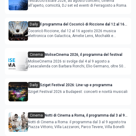
Testaccio Estate 2026, ad agosto concerti, cinema
all'aperto, comicità, DJ set ed eventi di Ferragosto a Roma.
Daily
Il programma del Cocoricò di Riccione dal 12 al 16
agosto 2026
Cocoricò Riccione, dal 12 al 16 agosto 2026 musica
elettronica con Galactica, Amelie Lens, Mochakk e
Deeperfect.
Cinema
MoliseCinema 2026, il programma del festival
MoliseCinema 2026 si svolge dal 4 al 9 agosto a
Casacalenda con Barbara Ronchi, Elio Germano, oltre 50
film in concorso
Daily
Sziget Festival 2026: Line-up e programma
Sziget Festival 2026 a Budapest: concerti e novità musicali
Cinema
Notti di Cinema a Roma, il programma dal 3 al 9
agosto
Notti di Cinema a Roma: il programma dal 3 al 9 agosto tra
Piazza Vittorio, Villa Lazzaroni, Parco Tevere, Villa Bonelli