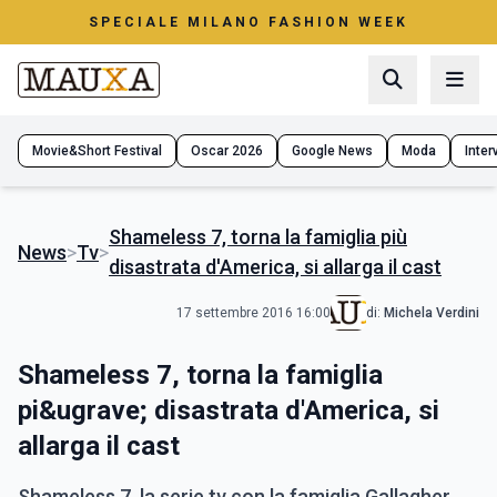
SPECIALE MILANO FASHION WEEK
Movie&Short Festival
Oscar 2026
Google News
Moda
Interv
Shameless 7, torna la famiglia più
News
>
Tv
>
disastrata d'America, si allarga il cast
17 settembre 2016 16:00
di:
Michela Verdini
Shameless 7, torna la famiglia
pi&ugrave; disastrata d'America, si
allarga il cast
Shameless 7, la serie tv con la famiglia Gallagher