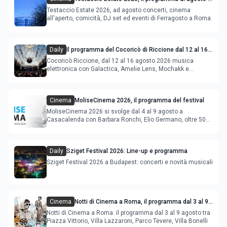
Ferragosto
Testaccio Estate 2026, ad agosto concerti, cinema
all'aperto, comicità, DJ set ed eventi di Ferragosto a Roma.
Daily
Il programma del Cocoricò di Riccione dal 12 al 16
agosto 2026
Cocoricò Riccione, dal 12 al 16 agosto 2026 musica
elettronica con Galactica, Amelie Lens, Mochakk e
Deeperfect.
Cinema
MoliseCinema 2026, il programma del festival
MoliseCinema 2026 si svolge dal 4 al 9 agosto a
Casacalenda con Barbara Ronchi, Elio Germano, oltre 50
film in concorso
Daily
Sziget Festival 2026: Line-up e programma
Sziget Festival 2026 a Budapest: concerti e novità musicali
Cinema
Notti di Cinema a Roma, il programma dal 3 al 9
agosto
Notti di Cinema a Roma: il programma dal 3 al 9 agosto tra
Piazza Vittorio, Villa Lazzaroni, Parco Tevere, Villa Bonelli