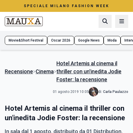
SPECIALE MILANO FASHION WEEK
Movie&Short Festival
Oscar 2026
Google News
Moda
Interv
Hotel Artemis al cinema il
Recensione
>
Cinema
>
thriller con un'inedita Jodie
Foster: la recensione
01 agosto 2019 10:05
di:
Carla Paulazzo
Hotel Artemis al cinema il thriller con
un'inedita Jodie Foster: la recensione
In sala dal 1 agosto, distribuito da 01 Distribution.