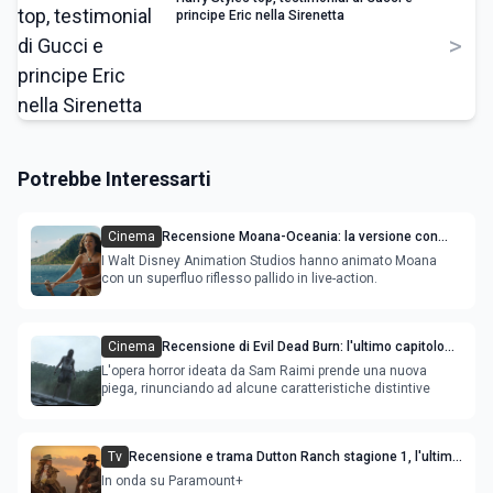
principe Eric nella Sirenetta
>
Potrebbe Interessarti
Cinema
Recensione Moana-Oceania: la versione con
attori ripercorre il successo del film
I Walt Disney Animation Studios hanno animato Moana
con un superfluo riflesso pallido in live-action.
Cinema
Recensione di Evil Dead Burn: l'ultimo capitolo
della saga gioca con il fuoco e si brucia
L'opera horror ideata da Sam Raimi prende una nuova
piega, rinunciando ad alcune caratteristiche distintive
Tv
Recensione e trama Dutton Ranch stagione 1, l'ultimo
episodio in onda venerdì 3 luglio
In onda su Paramount+