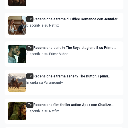
Tv
Recensione e trama di Office Romance con Jennifer
Lopez
Disponibile su Netflix
Tv
Recensione serie tv The Boys stagione 5 su Prime
Video
Disponibile su Prime Video
Tv
Recensione e trama serie tv The Dutton, i primi
episodi dello spin-off di Yellowstone
In onda su Paramount+
Tv
Recensione film thriller action Apex con Charlize
Theron e Taron Egerton
Disponibile su Netflix