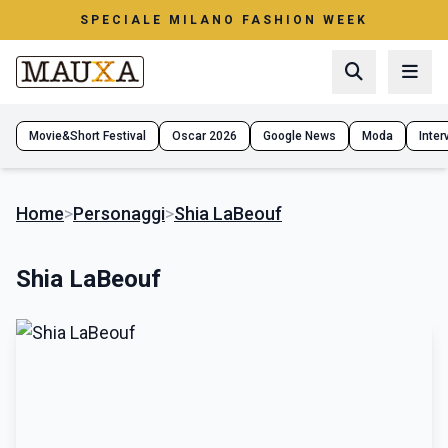
SPECIALE MILANO FASHION WEEK
Movie&Short Festival
Oscar 2026
Google News
Moda
Interv
Home
>
Personaggi
>
Shia LaBeouf
Shia LaBeouf