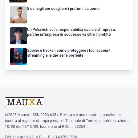
5 consigli per scegliere i profumi da uomo
Uri Poliavich sulla responsabilità sociale d’impresa:
perché un’impresa di successo va oltre il profitto
Spoiler e hacker: come proteggere i tuoi account
streaming e le tue serie preferite
©2026 Mauxa - ISSN 2283-6454 © Mauxa è una testata giornalistica
iscritta al registro stampa presso il Tribunale di Terni con autorizzazione n.
10/08 del 13/10/08. Iscrizione al ROC n. 23259.
Edito da Argo S.C. a R.L. - P.I. 01407520558