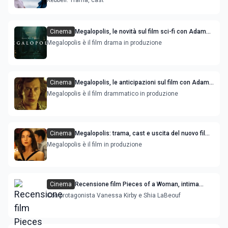
Cinema
Megalopolis, le novità sul film sci-fi con Adam
Driver e Nathalie Emmanuel
Megalopolis è il film drama in produzione
Cinema
Megalopolis, le anticipazioni sul film con Adam
Driver diretto da Francis Ford Coppola
Megalopolis è il film drammatico in produzione
Cinema
Megalopolis: trama, cast e uscita del nuovo film
di Francis Ford Coppola con Aubrey Plaza
Megalopolis è il film in produzione
Cinema
Recensione film Pieces of a Woman, intima
ridondanza del dolore
Con protagonista Vanessa Kirby e Shia LaBeouf