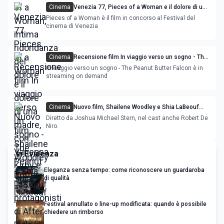
Cinema
Venezia 77, Pieces of a Woman e il dolore di una
madre, con Vanessa Kirby e Shia LaBeouf
Pieces of a Woman è il film in concorso al Festival del
cinema di Venezia
Cinema
Recensione film In viaggio verso un sogno - The
Peanut Butter Falcon
In viaggio verso un sogno - The Peanut Butter Falcon è in
streaming on demand
Cinema
Nuovo film, Shailene Woodley e Shia LaBeouf
protagonisti di After Exile
Diretto da Joshua Michael Stern, nel cast anche Robert De
Niro.
In Evidenza
Eleganza senza tempo: come riconoscere un guardaroba
di qualità
Festival annullato o line-up modificata: quando è possibile
chiedere un rimborso