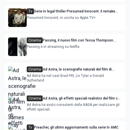
Tv
Serie tv legal thriller Presumed Innocent: il remake
con Jake Gyllenhaal
Presumed Innocent, in uscita su Apple TV+
Cinema
Passing, il nuovo film con Tessa Thompson
diretta da Rebecca Hall: immagini dal set
Passing è in streaming su Netflix
Cinema
Ad Astra, le scenografie naturali del film di
James Gray
Ad Astra ha nel cast Brad Pitt, Liv Tyler e Donald
Sutherland
Cinema
Ad Astra, gli effetti speciali realistici del film con
Brad Pitt e Liv Tyler
Ad Astra ha avuto consulenti della NASA per realizzare gli
effetti speciali.
Tv
Preacher, gli ultimi aggiornamenti sulla serie tv AMC