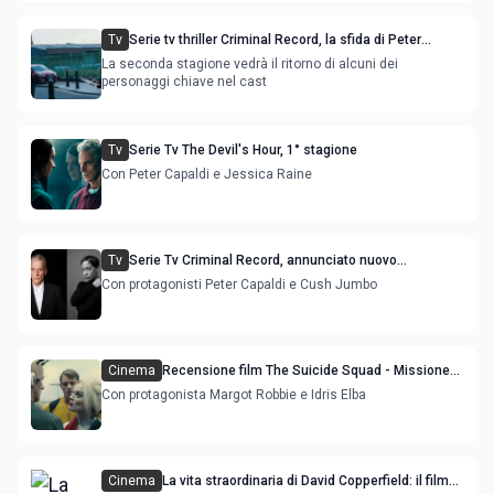
Tv
Serie tv thriller Criminal Record, la sfida di Peter
Capaldi e Cush Jumbo nella stagione 2
La seconda stagione vedrà il ritorno di alcuni dei
personaggi chiave nel cast
Tv
Serie Tv The Devil's Hour, 1° stagione
Con Peter Capaldi e Jessica Raine
Tv
Serie Tv Criminal Record, annunciato nuovo
poliziesco
Con protagonisti Peter Capaldi e Cush Jumbo
Cinema
Recensione film The Suicide Squad - Missione
suicida
Con protagonista Margot Robbie e Idris Elba
Cinema
La vita straordinaria di David Copperfield: il film