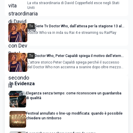
con Dev Patel, da vedere secondo la critica
La vita straordinaria di David Copperfield esce negli Stati
Uniti
Tv
Serie Tv Doctor Who, dall’attesa per la stagione 13 alle
possibili trame dei nuovi episodi
Doctor Who va in inda su Rai 4 e streaming su RaiPlay
Tv
Doctor Who, Peter Capaldi spiega il motivo dell'eterno
successo
L'attore storico Peter Capaldi spiega perché il successo
del Doctor Who non accenna a svanire dopo oltre mezzo
secolo.
In Evidenza
Eleganza senza tempo: come riconoscere un guardaroba
di qualità
Festival annullato o line-up modificata: quando è possibile
chiedere un rimborso